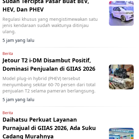
Sudah Tercipta Pasar Buat BEV,
HEV, Dan PHEV
Regulasi khusus yang mengistimewakan satu
jenis kendaraan sudah waktunya ditinjau
ulang.
5 jam yang lalu
Berita
Jetour T2 i-DM Disambut Positif,
Dominasi Penjualan di GIIAS 2026
Model plug-in hybrid (PHEV) tersebut
menyumbang sekitar 60-70 persen dari total
penjualan T2 selama pameran berlangsung.
5 jam yang lalu
Berita
Daihatsu Perkuat Layanan
Purnajual di GIIAS 2026, Ada Suku
Cadang Murahnya