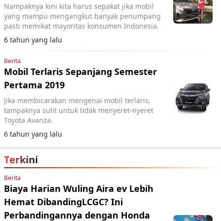
Nampaknya kini kita harus sepakat jika mobil
yang mampu mengangkut banyak penumpang
pasti memikat mayoritas konsumen Indonesia.
6 tahun yang lalu
Berita
Mobil Terlaris Sepanjang Semester
Pertama 2019
Jika membicarakan mengenai mobil terlaris,
tampaknya sulit untuk tidak menyeret-nyeret
Toyota Avanza.
6 tahun yang lalu
Terkini
Berita
Biaya Harian Wuling Aira ev Lebih
Hemat DibandingLCGC? Ini
Perbandingannya dengan Honda