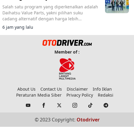
Salah satu program yang diperkenalkan adalah
Daihatsu Value Parts, yakni pilihan suku
cadang alternatif dengan harga lebih
terjangkau.
6 jam yang lalu
Member of :
About Us
Contact Us
Disclaimer
Info Iklan
Peraturan Media Siber
Privacy Policy
Redaksi
© 2023 Copyright:
Otodriver