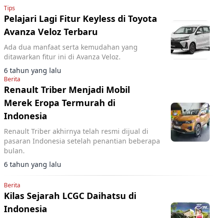
Tips
Pelajari Lagi Fitur Keyless di Toyota
Avanza Veloz Terbaru
Ada dua manfaat serta kemudahan yang
ditawarkan fitur ini di Avanza Veloz.
6 tahun yang lalu
Berita
Renault Triber Menjadi Mobil
Merek Eropa Termurah di
Indonesia
Renault Triber akhirnya telah resmi dijual di
pasaran Indonesia setelah penantian beberapa
bulan.
6 tahun yang lalu
Berita
Kilas Sejarah LCGC Daihatsu di
Indonesia