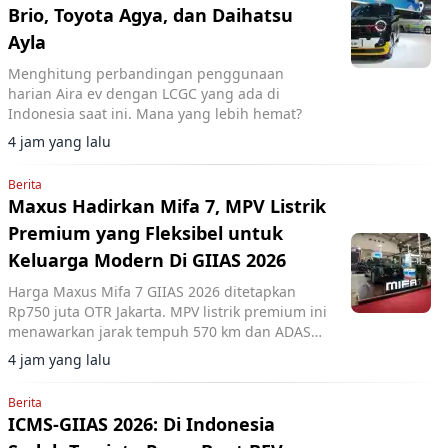
Brio, Toyota Agya, dan Daihatsu
Ayla
Menghitung perbandingan penggunaan
harian Aira ev dengan LCGC yang ada di
Indonesia saat ini. Mana yang lebih hemat?
4 jam yang lalu
Berita
Maxus Hadirkan Mifa 7, MPV Listrik
Premium yang Fleksibel untuk
Keluarga Modern Di GIIAS 2026
Harga Maxus Mifa 7 GIIAS 2026 ditetapkan
Rp750 juta OTR Jakarta. MPV listrik premium ini
menawarkan jarak tempuh 570 km dan ADAS
Level 2+.
4 jam yang lalu
Berita
ICMS-GIIAS 2026: Di Indonesia