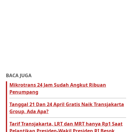
BACA JUGA
Mikrotrans 24 Jam Sudah Angkut Ribuan
Penumpang
Tanggal 21 Dan 24 April Gratis Naik Transjakarta
Group, Ada Apa?
Tarif Transjakarta, LRT dan MRT hanya Rp1 Saat
Pelantikan Presiden-Wakil Presiden RI Besok