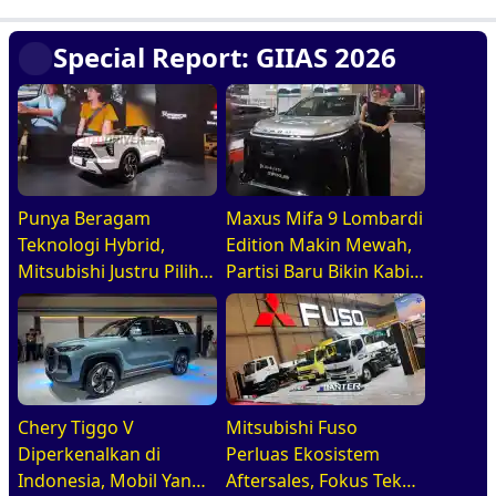
Special Report: GIIAS 2026
Punya Beragam
Maxus Mifa 9 Lombardi
Teknologi Hybrid,
Edition Makin Mewah,
Mitsubishi Justru Pilih
Partisi Baru Bikin Kabin
HEV untuk Indonesia
Lebih Lapang dan
Eksklusif
Chery Tiggo V
Mitsubishi Fuso
Diperkenalkan di
Perluas Ekosistem
Indonesia, Mobil Yang
Aftersales, Fokus Tekan