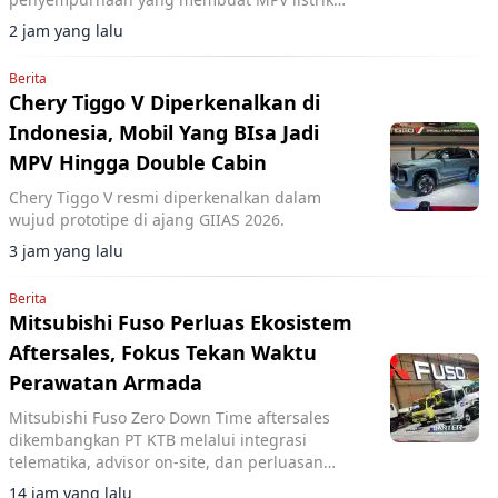
premium ini terasa semakin eksklusif.
2 jam yang lalu
Berita
Chery Tiggo V Diperkenalkan di
Indonesia, Mobil Yang BIsa Jadi
MPV Hingga Double Cabin
Chery Tiggo V resmi diperkenalkan dalam
wujud prototipe di ajang GIIAS 2026.
3 jam yang lalu
Berita
Mitsubishi Fuso Perluas Ekosistem
Aftersales, Fokus Tekan Waktu
Perawatan Armada
Mitsubishi Fuso Zero Down Time aftersales
dikembangkan PT KTB melalui integrasi
telematika, advisor on-site, dan perluasan
jaringan servis untuk tekan downtime armada
14 jam yang lalu