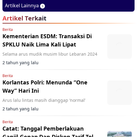
BIsa Jadi MPV Hingga
Waktu Perawatan
Artikel Lainnya
Double Cabin
Armada
Artikel Terkait
Berita
Kementerian ESDM: Transaksi Di
SPKLU Naik Lima Kali Lipat
Selama arus mudik musim libur Lebaran 2024
2 tahun yang lalu
Berita
Korlantas Polri: Menunda “One
Way” Hari Ini
Arus lalu lintas masih dianggap ‘normal’
2 tahun yang lalu
Berita
Catat: Tanggal Pemberlakuan
Ganjil-Genap Dan Diskon Tarif Tol