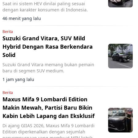
Saat ini sistem HEV dinilai paling sesuai
dengan karakter konsumen di Indonesia.
46 menit yang lalu
Berita
Suzuki Grand Vitara, SUV Mild
Hybrid Dengan Rasa Berkendara
Solid
Suzuki Grand Vitara memang bukan pemain
baru di segmen SUV medium.
1 jam yang lalu
Berita
Maxus Mifa 9 Lombardi Edition
Makin Mewah, Partisi Baru Bikin
Kabin Lebih Lapang dan Eksklusif
Di ajang GIIAS 2026, Maxus Mifa 9 Lombardi
Edition diperkenalkan dengan sejumlah
penyempurnaan yang membuat MPV listrik