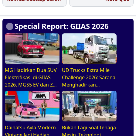
Special Report: GIIAS 2026
MG Hadirkan Dua SUV
UD Trucks Extra Mile
Elektrifikasi di GIIAS
Challenge 2026: Sarana
2026, MGS5 EV dan ZS
Menghadirkan
Hybrid+
Pengemudi Truk Yang
Profesional
Daihatsu Ayla Modern
Bukan Lagi Soal Tenaga
Vintage Jadi Hadiah
Mesin, Teknologi