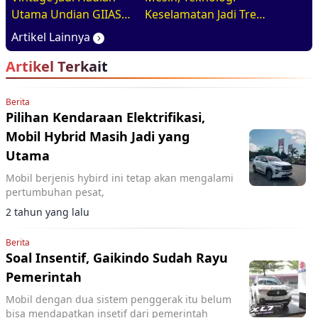
Utama Undian GIIAS
Keselamatan Jadi Tren
2026, Basisnya Varian
Baru di GIIAS 2026
Artikel Lainnya
Terlaris
Artikel Terkait
Berita
Pilihan Kendaraan Elektrifikasi,
Mobil Hybrid Masih Jadi yang
Utama
Mobil berjenis hybird ini tetap akan mengalami
pertumbuhan pesat,
2 tahun yang lalu
Berita
Soal Insentif, Gaikindo Sudah Rayu
Pemerintah
Mobil dengan dua sistem penggerak itu belum
bisa mendapatkan insetif dari pemerintah