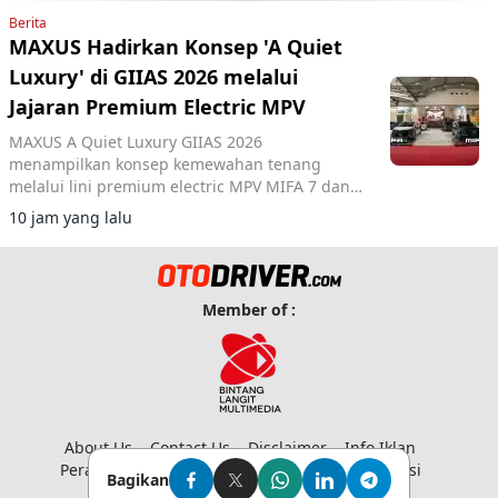
Berita
MAXUS Hadirkan Konsep 'A Quiet
Luxury' di GIIAS 2026 melalui
Jajaran Premium Electric MPV
MAXUS A Quiet Luxury GIIAS 2026
menampilkan konsep kemewahan tenang
melalui lini premium electric MPV MIFA 7 dan
MIFA 9 di ICE BSD City.
10 jam yang lalu
Member of :
About Us
Contact Us
Disclaimer
Info Iklan
Peraturan Media Siber
Privacy Policy
Redaksi
Bagikan