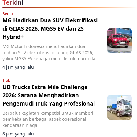
Terkini
Berita
MG Hadirkan Dua SUV Elektrifikasi
di GIIAS 2026, MGS5 EV dan ZS
Hybrid+
MG Motor Indonesia menghadirkan dua
pilihan SUV elektrifikasi di ajang GIIAS 2026,
yakni MGS5 EV sebagai mobil listrik murni dan
MG ZS Hybrid+ yang mengusung teknologi full
4 jam yang lalu
hybrid.
Truk
UD Trucks Extra Mile Challenge
2026: Sarana Menghadirkan
Pengemudi Truk Yang Profesional
Berbalut kegiatan kompetisi untuk memberi
pembekalan berbagai aspek operasional
kendaraan niaga
6 jam yang lalu