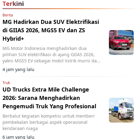
Terkini
Berita
MG Hadirkan Dua SUV Elektrifikasi
di GIIAS 2026, MGS5 EV dan ZS
Hybrid+
MG Motor Indonesia menghadirkan dua
pilihan SUV elektrifikasi di ajang GIIAS 2026,
yakni MGS5 EV sebagai mobil listrik murni dan
MG ZS Hybrid+ yang mengusung teknologi full
4 jam yang lalu
hybrid.
Truk
UD Trucks Extra Mile Challenge
2026: Sarana Menghadirkan
Pengemudi Truk Yang Profesional
Berbalut kegiatan kompetisi untuk memberi
pembekalan berbagai aspek operasional
kendaraan niaga
6 jam yang lalu