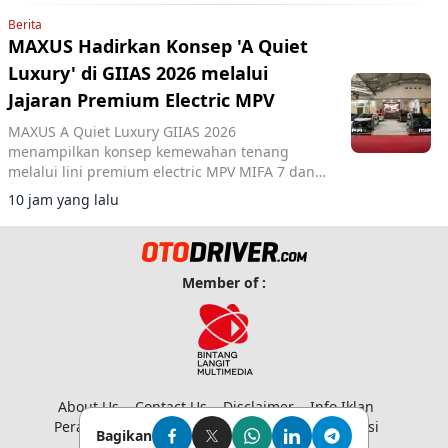
Berita
MAXUS Hadirkan Konsep 'A Quiet
Luxury' di GIIAS 2026 melalui
Jajaran Premium Electric MPV
MAXUS A Quiet Luxury GIIAS 2026
menampilkan konsep kemewahan tenang
melalui lini premium electric MPV MIFA 7 dan
MIFA 9 di ICE BSD City.
10 jam yang lalu
Member of :
About Us
Contact Us
Disclaimer
Info Iklan
Peraturan Media Siber
Privacy Policy
Redaksi
Bagikan