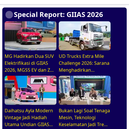
Special Report: GIIAS 2026
MG Hadirkan Dua SUV
UD Trucks Extra Mile
Elektrifikasi di GIIAS
Challenge 2026: Sarana
2026, MGS5 EV dan ZS
Menghadirkan
Hybrid+
Pengemudi Truk Yang
Profesional
Daihatsu Ayla Modern
Bukan Lagi Soal Tenaga
Vintage Jadi Hadiah
Mesin, Teknologi
Utama Undian GIIAS
Keselamatan Jadi Tren