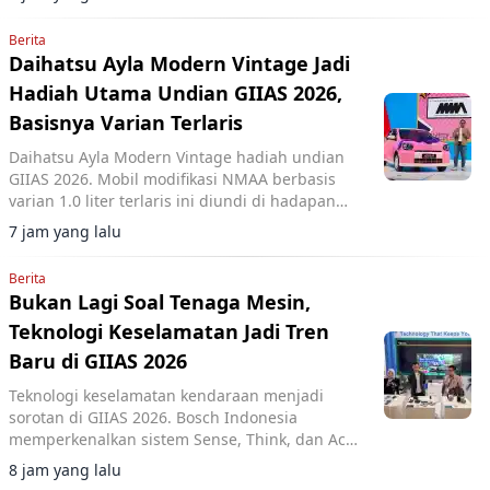
Berita
Daihatsu Ayla Modern Vintage Jadi
Hadiah Utama Undian GIIAS 2026,
Basisnya Varian Terlaris
Daihatsu Ayla Modern Vintage hadiah undian
GIIAS 2026. Mobil modifikasi NMAA berbasis
varian 1.0 liter terlaris ini diundi di hadapan
pengunjung dan dimenangkan konsumen dari
7 jam yang lalu
Lampung.
Berita
Bukan Lagi Soal Tenaga Mesin,
Teknologi Keselamatan Jadi Tren
Baru di GIIAS 2026
Teknologi keselamatan kendaraan menjadi
sorotan di GIIAS 2026. Bosch Indonesia
memperkenalkan sistem Sense, Think, dan Act
yang membantu pengemudi.
8 jam yang lalu