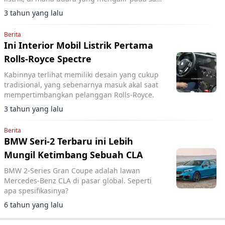
mobil berjalan tidak terjebak masuk ke dalam
3 tahun yang lalu
rongga ruang mesin
Berita
Ini Interior Mobil Listrik Pertama
Rolls-Royce Spectre
Kabinnya terlihat memiliki desain yang cukup
tradisional, yang sebenarnya masuk akal saat
mempertimbangkan pelanggan Rolls-Royce.
3 tahun yang lalu
Berita
BMW Seri-2 Terbaru ini Lebih
Mungil Ketimbang Sebuah CLA
BMW 2-Series Gran Coupe adalah lawan
Mercedes-Benz CLA di pasar global. Seperti
apa spesifikasinya?
6 tahun yang lalu