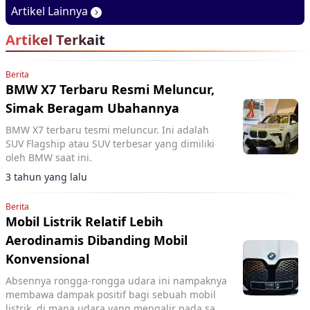
2026, Basisnya Varian
Baru di GIIAS 2026
Artikel Lainnya
Terlaris
Artikel Terkait
Berita
BMW X7 Terbaru Resmi Meluncur,
Simak Beragam Ubahannya
BMW X7 terbaru tesmi meluncur. Ini adalah
SUV Flagship atau SUV terbesar yang dimiliki
oleh BMW saat ini.
3 tahun yang lalu
Berita
Mobil Listrik Relatif Lebih
Aerodinamis Dibanding Mobil
Konvensional
Absennya rongga-rongga udara ini nampaknya
membawa dampak positif bagi sebuah mobil
listrik, di mana udara yang mengalir pada saat