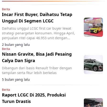
Berita
Incar First Buyer, Daihatsu Tetap
Unggul Di Segmen LCGC
Daihatsu unggul LCGC first car buyer lewat
strategi penargetan konsumen. Hingga April,
penjualan ritel capai 46.953 unit dengan
pangsa pasar 16,3 persen dan posisi merek
2 bulan yang lalu
otomotif nomor dua.
Berita
Nissan Gravite, Bisa Jadi Pesaing
Calya Dan Sigra
Dibangun dari basis Renault Triber dengan
tampilan serta fitur lebih berkelas
5 bulan yang lalu
Berita
Raport LCGC Di 2025, Produksi
Turun Drastis