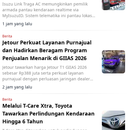
Isuzu Link Traga AC memungkinkan pemilik
armada pantau kendaraan realtime via
MyIsuzuID. Sistem telematika ini pantau lokasi,
kecepatan, dan operasional kendaraan.
1 jam yang lalu
Berita
Jetour Perkuat Layanan Purnajual
dan Hadirkan Beragam Program
Penjualan Menarik di GIIAS 2026
Jetour tawarkan harga Jetour T1 GIIAS 2026
sebesar Rp388 juta serta perkuat layanan
purnajual dengan perluasan jaringan dealer
hingga 40 showroom di GIIAS 2026.
2 jam yang lalu
Berita
Melalui T-Care Xtra, Toyota
Tawarkan Perlindungan Kendaraan
Hingga 6 Tahun