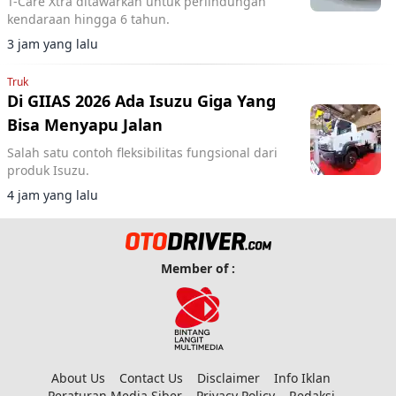
T-Care Xtra ditawarkan untuk perlindungan
kendaraan hingga 6 tahun.
3 jam yang lalu
Truk
Di GIIAS 2026 Ada Isuzu Giga Yang
Bisa Menyapu Jalan
Salah satu contoh fleksibilitas fungsional dari
produk Isuzu.
4 jam yang lalu
Member of :
About Us
Contact Us
Disclaimer
Info Iklan
Peraturan Media Siber
Privacy Policy
Redaksi