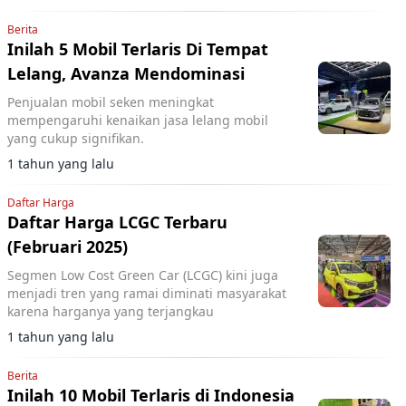
Berita
Inilah 5 Mobil Terlaris Di Tempat
Lelang, Avanza Mendominasi
Penjualan mobil seken meningkat
mempengaruhi kenaikan jasa lelang mobil
yang cukup signifikan.
1 tahun yang lalu
Daftar Harga
Daftar Harga LCGC Terbaru
(Februari 2025)
Segmen Low Cost Green Car (LCGC) kini juga
menjadi tren yang ramai diminati masyarakat
karena harganya yang terjangkau
1 tahun yang lalu
Berita
Inilah 10 Mobil Terlaris di Indonesia