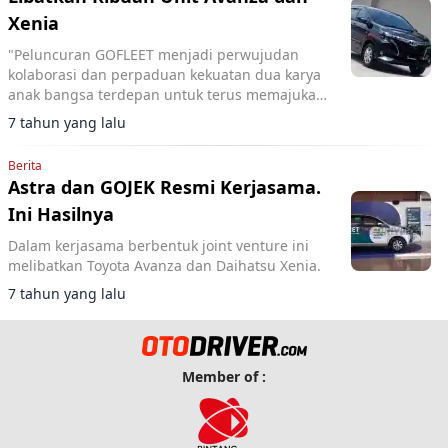
Xenia
"Peluncuran GOFLEET menjadi perwujudan
kolaborasi dan perpaduan kekuatan dua karya
anak bangsa terdepan untuk terus memajukan
ekonomi digital Indonesia di mata dunia.”
7 tahun yang lalu
Berita
Astra dan GOJEK Resmi Kerjasama.
Ini Hasilnya
Dalam kerjasama berbentuk joint venture ini
melibatkan Toyota Avanza dan Daihatsu Xenia.
7 tahun yang lalu
Member of :