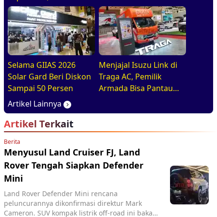
Diajak Tur Pabrik
Selama GIIAS 2026
Menjajal Isuzu Link di
Solar Gard Beri Diskon
Traga AC, Pemilik
Sampai 50 Persen
Armada Bisa Pantau
Kendaraan Secara
Artikel Lainnya
Realtime
Artikel Terkait
Berita
Menyusul Land Cruiser FJ, Land
Rover Tengah Siapkan Defender
Mini
Land Rover Defender Mini rencana
peluncurannya dikonfirmasi direktur Mark
Cameron. SUV kompak listrik off-road ini bakal