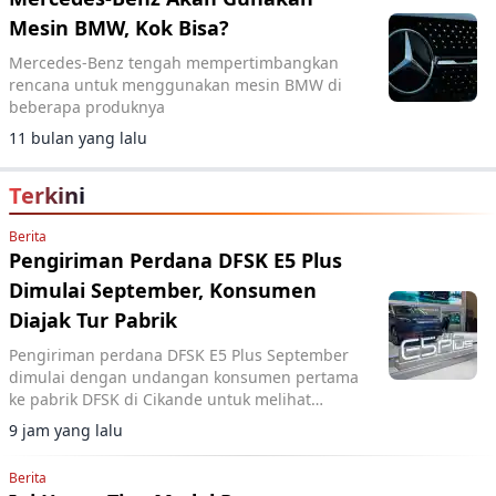
Mesin BMW, Kok Bisa?
Mercedes-Benz tengah mempertimbangkan
rencana untuk menggunakan mesin BMW di
beberapa produknya
11 bulan yang lalu
Terkini
Berita
Pengiriman Perdana DFSK E5 Plus
Dimulai September, Konsumen
Diajak Tur Pabrik
Pengiriman perdana DFSK E5 Plus September
dimulai dengan undangan konsumen pertama
ke pabrik DFSK di Cikande untuk melihat
proses produksi PHEV.
9 jam yang lalu
Berita