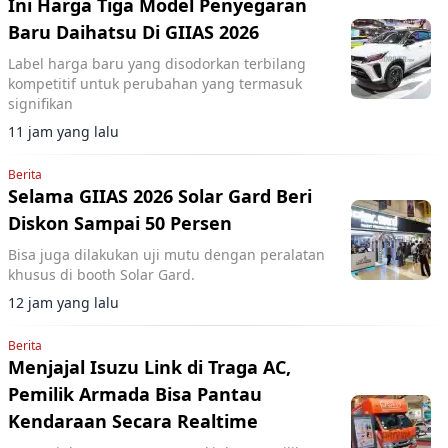
Ini Harga Tiga Model Penyegaran
Baru Daihatsu Di GIIAS 2026
Label harga baru yang disodorkan terbilang
kompetitif untuk perubahan yang termasuk
signifikan
11 jam yang lalu
Berita
Selama GIIAS 2026 Solar Gard Beri
Diskon Sampai 50 Persen
Bisa juga dilakukan uji mutu dengan peralatan
khusus di booth Solar Gard.
12 jam yang lalu
Berita
Menjajal Isuzu Link di Traga AC,
Pemilik Armada Bisa Pantau
Kendaraan Secara Realtime