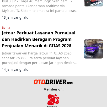
Isuzu Link Traga AC memungkinkan pemilik
armada pantau kendaraan realtime via
MyIsuzuID. Sistem telematika ini pantau lokasi,
kecepatan, dan operasional kendaraan.
13 jam yang lalu
Berita
Jetour Perkuat Layanan Purnajual
dan Hadirkan Beragam Program
Penjualan Menarik di GIIAS 2026
Jetour tawarkan harga Jetour T1 GIIAS 2026
sebesar Rp388 juta serta perkuat layanan
purnajual dengan perluasan jaringan dealer
hingga 40 showroom di GIIAS 2026.
14 jam yang lalu
Member of :