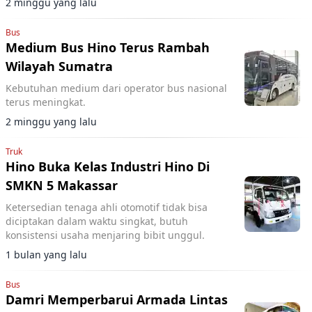
2 minggu yang lalu
Bus
Medium Bus Hino Terus Rambah
Wilayah Sumatra
Kebutuhan medium dari operator bus nasional
terus meningkat.
2 minggu yang lalu
Truk
Hino Buka Kelas Industri Hino Di
SMKN 5 Makassar
Ketersedian tenaga ahli otomotif tidak bisa
diciptakan dalam waktu singkat, butuh
konsistensi usaha menjaring bibit unggul.
1 bulan yang lalu
Bus
Damri Memperbarui Armada Lintas