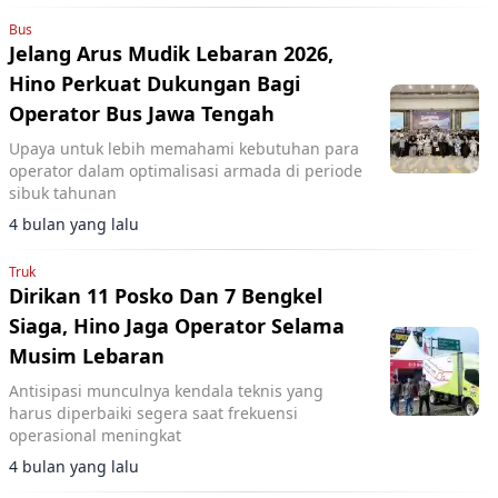
Bus
Jelang Arus Mudik Lebaran 2026,
Hino Perkuat Dukungan Bagi
Operator Bus Jawa Tengah
Upaya untuk lebih memahami kebutuhan para
operator dalam optimalisasi armada di periode
sibuk tahunan
4 bulan yang lalu
Truk
Dirikan 11 Posko Dan 7 Bengkel
Siaga, Hino Jaga Operator Selama
Musim Lebaran
Antisipasi munculnya kendala teknis yang
harus diperbaiki segera saat frekuensi
operasional meningkat
4 bulan yang lalu