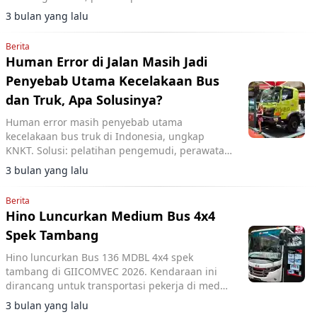
niaga di Indonesia.
3 bulan yang lalu
Berita
Human Error di Jalan Masih Jadi
Penyebab Utama Kecelakaan Bus
dan Truk, Apa Solusinya?
Human error masih penyebab utama
kecelakaan bus truk di Indonesia, ungkap
KNKT. Solusi: pelatihan pengemudi, perawatan
kendaraan, dan sistem operasional.
3 bulan yang lalu
Berita
Hino Luncurkan Medium Bus 4x4
Spek Tambang
Hino luncurkan Bus 136 MDBL 4x4 spek
tambang di GIICOMVEC 2026. Kendaraan ini
dirancang untuk transportasi pekerja di medan
ekstrem pertambangan dan perkebunan.
3 bulan yang lalu