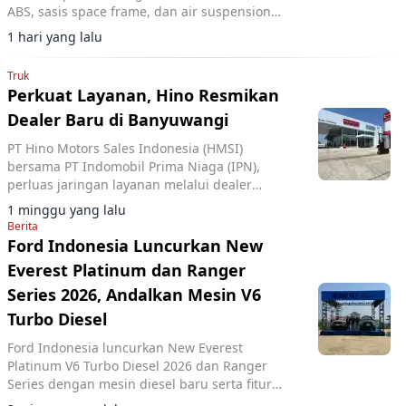
ABS, sasis space frame, dan air suspension
untuk peningkatan keselamatan serta
1 hari yang lalu
kenyamanan.
Truk
Perkuat Layanan, Hino Resmikan
Dealer Baru di Banyuwangi
PT Hino Motors Sales Indonesia (HMSI)
bersama PT Indomobil Prima Niaga (IPN),
perluas jaringan layanan melalui dealer
terbaru Hino di Banyuwangi, Jawa Timur.
1 minggu yang lalu
Berita
Ford Indonesia Luncurkan New
Everest Platinum dan Ranger
Series 2026, Andalkan Mesin V6
Turbo Diesel
Ford Indonesia luncurkan New Everest
Platinum V6 Turbo Diesel 2026 dan Ranger
Series dengan mesin diesel baru serta fitur
keselamatan di Bogor.