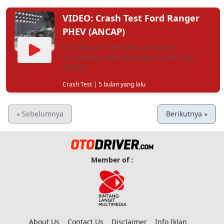
VIDEO: Crash Test Ford Ranger
PHEV (ANCAP)
Ford Ranger PHEV telah menjalani
uji tabrakan oleh Australian NCAP alias
ANCAP.
Crash Test
| 5 bulan yang lalu
« Sebelumnya
Berikutnya »
Member of :
About Us
Contact Us
Disclaimer
Info Iklan