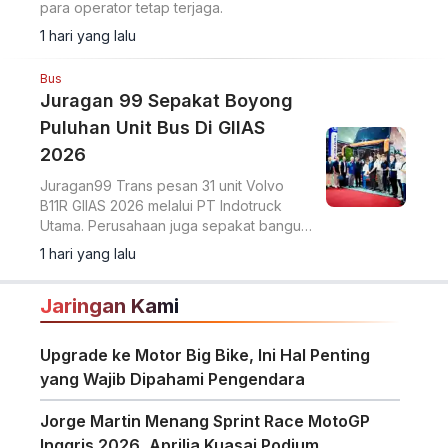
para operator tetap terjaga.
1 hari yang lalu
Bus
Juragan 99 Sepakat Boyong
Puluhan Unit Bus Di GIIAS
2026
Juragan99 Trans pesan 31 unit Volvo
B11R GIIAS 2026 melalui PT Indotruck
Utama. Perusahaan juga sepakat bangun
dua unit double decker berbasis sasis
1 hari yang lalu
Scania K450CB untuk layanan AKAP
premium.
Jaringan Kami
Upgrade ke Motor Big Bike, Ini Hal Penting
yang Wajib Dipahami Pengendara
Jorge Martin Menang Sprint Race MotoGP
Inggris 2026, Aprilia Kuasai Podium