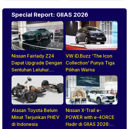
Special Report: GIIAS 2026
Nissan Fairlady Z24
VW ID.Buzz 'The Icon
Dapat Upgrade Dengan
Collection' Punya Tiga
Sentuhan Leluhur.
Pilihan Warna
Indonesia Jadi Negara
Pertama di ASEAN
Yang Disapa
Alasan Toyota Belum
Nissan X-Trail e-
Minat Terjunkan PHEV
POWER with e-4ORCE
di Indonesia
Hadir di GIIAS 2026: