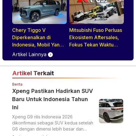
Eksklusif
Chery Tiggo V
Mitsubishi Fuso Perluas
Diperkenalkan di
Ekosistem Aftersales,
Indonesia, Mobil Yang
Fokus Tekan Waktu
BIsa Jadi MPV Hingga
Perawatan Armada
Artikel Lainnya
Double Cabin
Artikel Terkait
Berita
Xpeng Pastikan Hadirkan SUV
Baru Untuk Indonesia Tahun
Ini
Xpeng G9 rilis Indonesia 2026
dikonfirmasi sebagai SUV kedua setelah
G6 dengan dimensi lebih besar dan
upgrade ADAS berbasis AI.