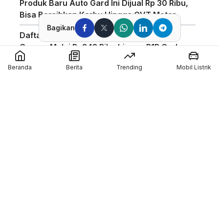
Produk Baru Auto Gard Ini Dijual Rp 30 Ribu,
Bisa Bersihkan Karbu Hingga CVT Motor
Bagikan
Daftar Harga Helm KYT di GIIAS 2026, TT
Course Mulai Rp843 Ribu hingga R1R Carbon
Rp5,65 Juta
Beranda
Berita
Trending
Mobil Listrik
Booth Honda Scoopy di JSD 2026 Diserbu
Pengunjung, Tampilkan Motor Modifikasi
Bergaya Retro
Helm Nolan Diskon Hingga 50% di Booth
Deride Sepanjang GIIAS 2026
Alva Sebut Hilangnya Masa Transisi Subsidi
Bikin Pasar Motor Listrik Kembali Bergairah
Member of :