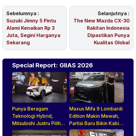
Sebelumnya :
Selanjutnya :
Suzuki Jimny 5 Pintu
The New Mazda CX-30
Alami Kenaikan Rp 3
Rakitan Indonesia
Juta, Segini Harganya
Dipastikan Punya
Sekarang
Kualitas Global
Special Report: GIIAS 2026
Punya Beragam
Maxus Mifa 9 Lombardi
Teknologi Hybrid,
Edition Makin Mewah,
Mitsubishi Justru Pilih
Partisi Baru Bikin Kabin
HEV untuk Indonesia
Lebih Lapang dan