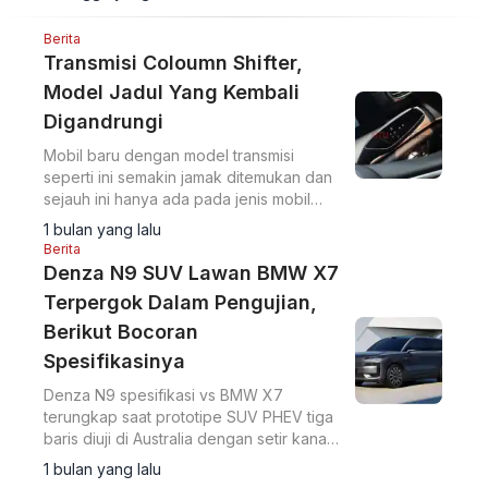
REEV.
Berita
Transmisi Coloumn Shifter,
Model Jadul Yang Kembali
Digandrungi
Mobil baru dengan model transmisi
seperti ini semakin jamak ditemukan dan
sejauh ini hanya ada pada jenis mobil
dengan transmisi otomatis atau pada
1 bulan yang lalu
mobil listrik.
Berita
Denza N9 SUV Lawan BMW X7
Terpergok Dalam Pengujian,
Berikut Bocoran
Spesifikasinya
Denza N9 spesifikasi vs BMW X7
terungkap saat prototipe SUV PHEV tiga
baris diuji di Australia dengan setir kanan,
tenaga gabungan 680 kW, dan
1 bulan yang lalu
akselerasi 0-100 km/jam dalam 3,7 detik.