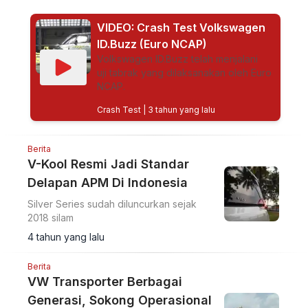
VIDEO: Crash Test Volkswagen
ID.Buzz (Euro NCAP)
Volkswagen ID.Buzz telah menjalani
uji tabrak yang dilaksanakan oleh Euro
NCAP.
Crash Test
| 3 tahun yang lalu
Berita
V-Kool Resmi Jadi Standar
Delapan APM Di Indonesia
Silver Series sudah diluncurkan sejak
2018 silam
4 tahun yang lalu
Berita
VW Transporter Berbagai
Generasi, Sokong Operasional