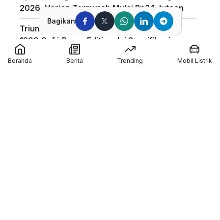
2026, Varian Termurah Mulai Rp34 Jutaan
Bagikan
Triumph Indonesia Luncurkan Speed Twin
1200 Café Racer Edition, Ini Spesifikasinya
Harga Motor Listrik Polytron di GIIAS 2026
Beranda
Berita
Trending
Mobil Listrik
Dapat Subsidi Mandiri hingga Rp6,5 Juta
Teknologi Baterai Lithium Indomobil eMotor,
Kantongi Sertifikasi IP67 dan Garansi 3
Tahun
Coba Mobil Suzuki di GIIAS 2026, Bisa
Menang Motor GSX-R150 dan Emas
Member of :