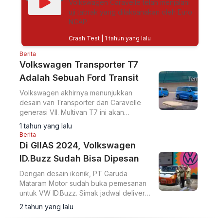
Volkswagen Caravelle telah menjalani
uji tabrak yang dilaksanakan oleh Euro
NCAP.
Crash Test
| 1 tahun yang lalu
Berita
Volkswagen Transporter T7
Adalah Sebuah Ford Transit
Volkswagen akhirnya menunjukkan
desain van Transporter dan Caravelle
generasi VII. Multivan T7 ini akan
menggunakan platform yang sama
1 tahun yang lalu
dengan Ford Transit
Berita
Di GIIAS 2024, Volkswagen
ID.Buzz Sudah Bisa Dipesan
Dengan desain ikonik, PT Garuda
Mataram Motor sudah buka pemesanan
untuk VW ID.Buzz. Simak jadwal delivery
dan harganya.
2 tahun yang lalu