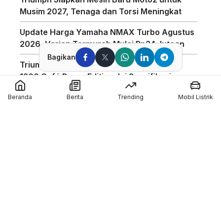
Musim 2027, Tenaga dan Torsi Meningkat
Update Harga Yamaha NMAX Turbo Agustus
2026, Varian Termurah Mulai Rp34 Jutaan
Bagikan
Triumph Indonesia Luncurkan Speed Twin
1200 Café Racer Edition, Ini Spesifikasinya
Harga Motor Listrik Polytron di GIIAS 2026
Beranda
Berita
Trending
Mobil Listrik
Dapat Subsidi Mandiri hingga Rp6,5 Juta
Teknologi Baterai Lithium Indomobil eMotor,
Kantongi Sertifikasi IP67 dan Garansi 3
Tahun
Coba Mobil Suzuki di GIIAS 2026, Bisa
Menang Motor GSX-R150 dan Emas