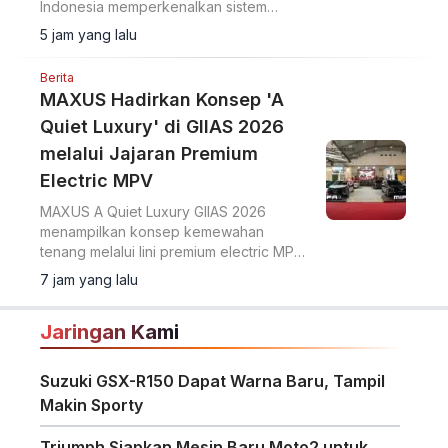
Indonesia memperkenalkan sistem
Sense, Think, dan Act yang membantu
5 jam yang lalu
pengemudi.
Berita
MAXUS Hadirkan Konsep 'A
Quiet Luxury' di GIIAS 2026
melalui Jajaran Premium
Electric MPV
MAXUS A Quiet Luxury GIIAS 2026
menampilkan konsep kemewahan
tenang melalui lini premium electric MPV
MIFA 7 dan MIFA 9 di ICE BSD City.
7 jam yang lalu
Jaringan Kami
Suzuki GSX-R150 Dapat Warna Baru, Tampil
Makin Sporty
Triumph Siapkan Mesin Baru Moto2 untuk