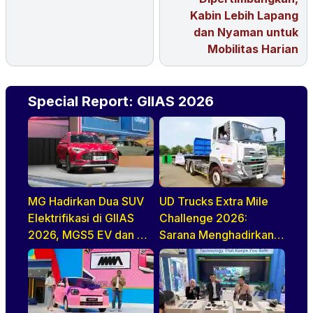
Kabin Lebih Lapang
dan Nyaman untuk
Mobilitas Harian
Special Report: GIIAS 2026
MG Hadirkan Dua SUV
UD Trucks Extra Mile
Elektrifikasi di GIIAS
Challenge 2026:
2026, MGS5 EV dan ZS
Sarana Menghadirkan
Hybrid+
Pengemudi Truk Yang
Profesional