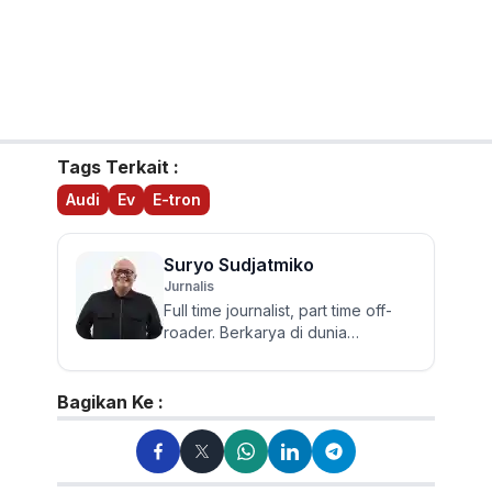
Tags Terkait :
Audi
Ev
E-tron
Suryo Sudjatmiko
Jurnalis
Full time journalist, part time off-
roader. Berkarya di dunia
jurnalistik otomotif sejak 2006.
Lulusan Sastra UGM ini te...
Bagikan Ke :