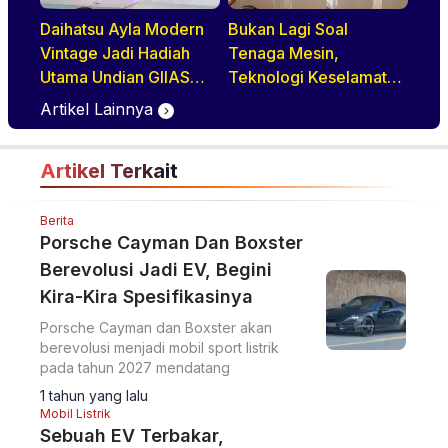
Daihatsu Ayla Modern
Bukan Lagi Soal
Vintage Jadi Hadiah
Tenaga Mesin,
Utama Undian GIIAS
Teknologi Keselamatan
2026, Basisnya Varian
Jadi Tren Baru di GIIAS
Artikel Lainnya
Terlaris
2026
Artikel Terkait
Berita
Porsche Cayman Dan Boxster
Berevolusi Jadi EV, Begini
Kira-Kira Spesifikasinya
Porsche Cayman dan Boxster akan
berevolusi menjadi mobil sport listrik
pada tahun 2027 mendatang
1 tahun yang lalu
Mobil Listrik
Sebuah EV Terbakar,