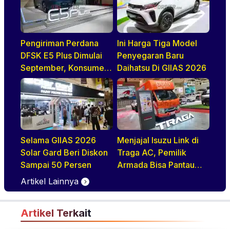
Pengiriman Perdana
Ini Harga Tiga Model
DFSK E5 Plus Dimulai
Penyegaran Baru
September, Konsumen
Daihatsu Di GIIAS 2026
Diajak Tur Pabrik
Selama GIIAS 2026
Menjajal Isuzu Link di
Solar Gard Beri Diskon
Traga AC, Pemilik
Sampai 50 Persen
Armada Bisa Pantau
Kendaraan Secara
Artikel Lainnya
Realtime
Artikel Terkait