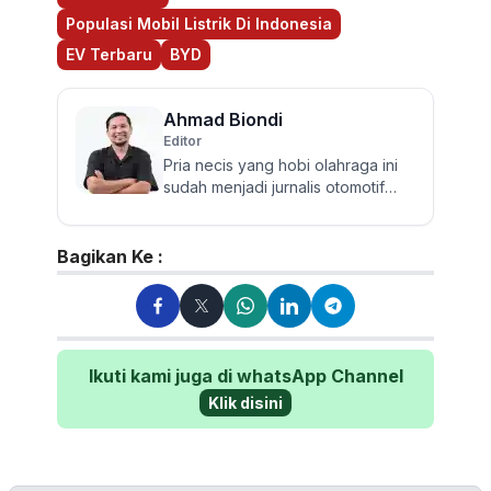
Populasi Mobil Listrik Di Indonesia
EV Terbaru
BYD
Ahmad Biondi
Editor
Pria necis yang hobi olahraga ini
sudah menjadi jurnalis otomotif
sejak 2009. Berpengalaman
menguji dan mereview banyak...
Bagikan Ke :
Ikuti kami juga di whatsApp Channel
Klik disini