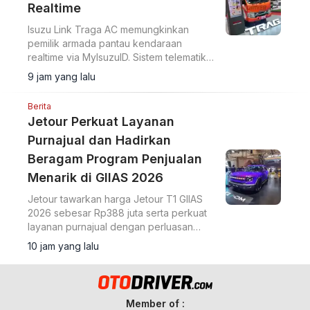
Realtime
Isuzu Link Traga AC memungkinkan
pemilik armada pantau kendaraan
realtime via MyIsuzuID. Sistem telematika
ini pantau lokasi, kecepatan, dan
9 jam yang lalu
operasional kendaraan.
Berita
Jetour Perkuat Layanan
Purnajual dan Hadirkan
Beragam Program Penjualan
Menarik di GIIAS 2026
Jetour tawarkan harga Jetour T1 GIIAS
2026 sebesar Rp388 juta serta perkuat
layanan purnajual dengan perluasan
jaringan dealer hingga 40 showroom di
10 jam yang lalu
GIIAS 2026.
Member of :