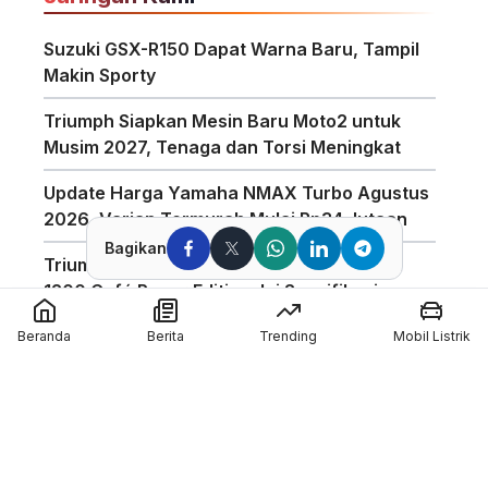
Suzuki GSX-R150 Dapat Warna Baru, Tampil
Makin Sporty
Triumph Siapkan Mesin Baru Moto2 untuk
Musim 2027, Tenaga dan Torsi Meningkat
Update Harga Yamaha NMAX Turbo Agustus
2026, Varian Termurah Mulai Rp34 Jutaan
Bagikan
Triumph Indonesia Luncurkan Speed Twin
1200 Café Racer Edition, Ini Spesifikasinya
Harga Motor Listrik Polytron di GIIAS 2026
Beranda
Berita
Trending
Mobil Listrik
Dapat Subsidi Mandiri hingga Rp6,5 Juta
Teknologi Baterai Lithium Indomobil eMotor,
Kantongi Sertifikasi IP67 dan Garansi 3
Tahun