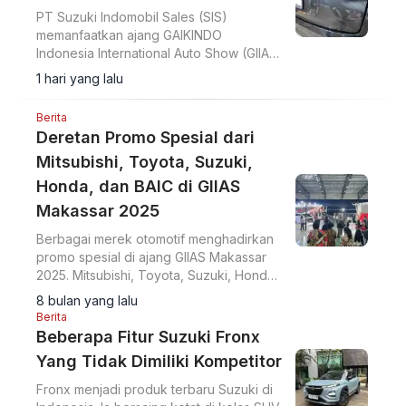
PT Suzuki Indomobil Sales (SIS)
memanfaatkan ajang GAIKINDO
Indonesia International Auto Show (GIIAS)
2026 untuk menegaskan komitmennya
1 hari yang lalu
terhadap elektrifikasi.
Berita
Deretan Promo Spesial dari
Mitsubishi, Toyota, Suzuki,
Honda, dan BAIC di GIIAS
Makassar 2025
Berbagai merek otomotif menghadirkan
promo spesial di ajang GIIAS Makassar
2025. Mitsubishi, Toyota, Suzuki, Honda,
dan BAIC menawarkan beragam program
8 bulan yang lalu
penjualan menarik dengan bonus
Berita
eksklusif.
Beberapa Fitur Suzuki Fronx
Yang Tidak Dimiliki Kompetitor
Fronx menjadi produk terbaru Suzuki di