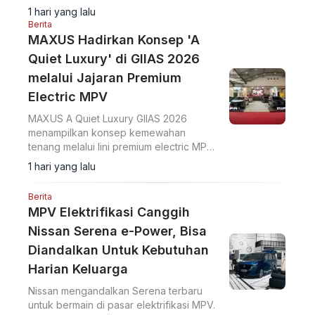
Sense, Think, dan Act yang membantu
1 hari yang lalu
pengemudi.
Berita
MAXUS Hadirkan Konsep 'A
Quiet Luxury' di GIIAS 2026
melalui Jajaran Premium
Electric MPV
MAXUS A Quiet Luxury GIIAS 2026
menampilkan konsep kemewahan
tenang melalui lini premium electric MPV
MIFA 7 dan MIFA 9 di ICE BSD City.
1 hari yang lalu
Berita
MPV Elektrifikasi Canggih
Nissan Serena e-Power, Bisa
Diandalkan Untuk Kebutuhan
Harian Keluarga
Nissan mengandalkan Serena terbaru
untuk bermain di pasar elektrifikasi MPV.