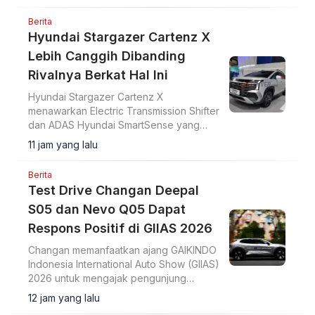
Berita
Hyundai Stargazer Cartenz X
Lebih Canggih Dibanding
Rivalnya Berkat Hal Ini
Hyundai Stargazer Cartenz X
menawarkan Electric Transmission Shifter
dan ADAS Hyundai SmartSense yang
lebih lengkap. Simak harga Hyundai
11 jam yang lalu
Stargazer Cartenz X terbaru mulai Rp350
juta di artikel ini.
Berita
Test Drive Changan Deepal
S05 dan Nevo Q05 Dapat
Respons Positif di GIIAS 2026
Changan memanfaatkan ajang GAIKINDO
Indonesia International Auto Show (GIIAS)
2026 untuk mengajak pengunjung
merasakan langsung performa dua
12 jam yang lalu
model terbarunya, Changan Deepal S05