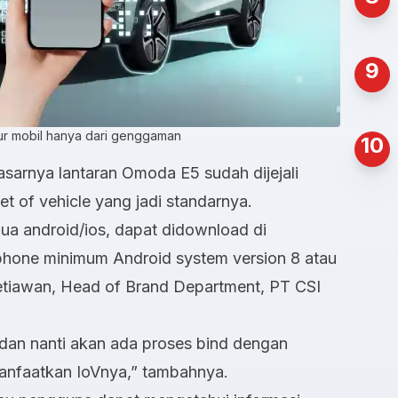
9
ur mobil hanya dari genggaman
10
dasarnya lantaran Omoda E5 sudah dijejali
et of vehicle yang jadi standarnya.
emua android/ios, dapat didownload di
dphone minimum Android system version 8 atau
Setiawan, Head of Brand Department, PT CSI
dan nanti akan ada proses bind dengan
nfaatkan IoVnya,” tambahnya.