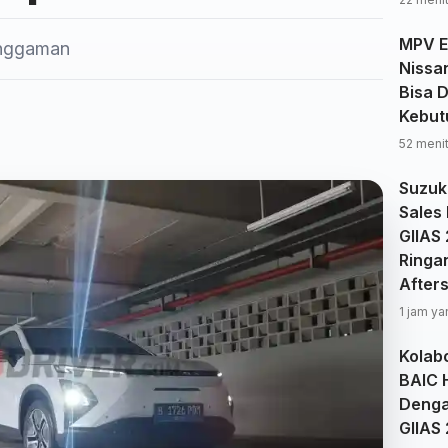
MPV El
enggaman
Nissa
Bisa 
Kebut
52 menit
Suzuk
Sales
GIIAS 
Ringa
After
1 jam ya
Kolab
BAIC 
Dengan
GIIAS