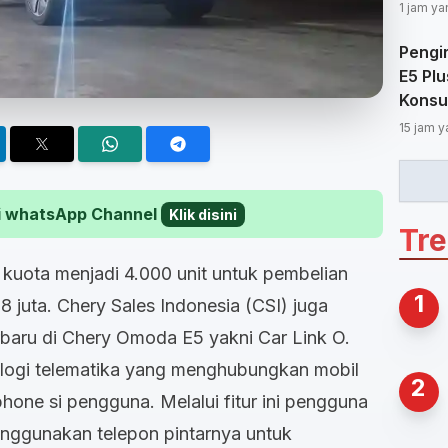
1 jam ya
Pengi
E5 Plu
Konsu
15 jam y
 di whatsApp Channel
Klik disini
Tr
kuota menjadi 4.000 unit untuk pembelian
1
juta. Chery Sales Indonesia (CSI) juga
rbaru di Chery Omoda E5 yakni Car Link O.
nologi telematika yang menghubungkan mobil
2
ne si pengguna. Melalui fitur ini pengguna
nggunakan telepon pintarnya untuk