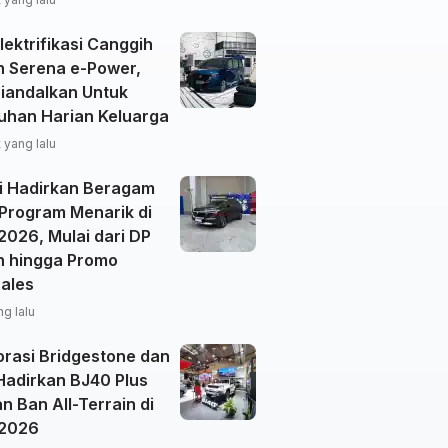
ektrifikasi Canggih
n Serena e-Power,
Diandalkan Untuk
uhan Harian Keluarga
 yang lalu
i Hadirkan Beragam
 Program Menarik di
2026, Mulai dari DP
n hingga Promo
sales
ng lalu
orasi Bridgestone dan
Hadirkan BJ40 Plus
 Ban All-Terrain di
 2026