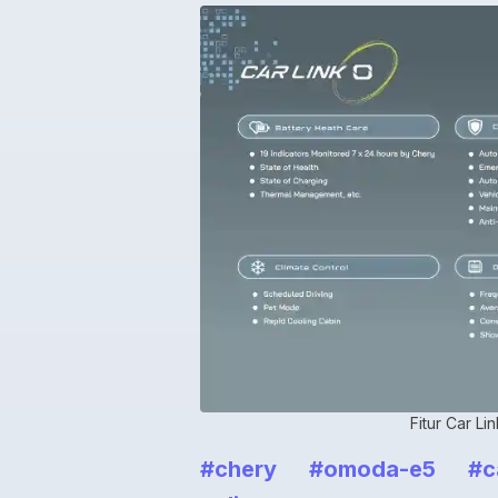
Fitur Car L
#chery
#omoda-e5
#c