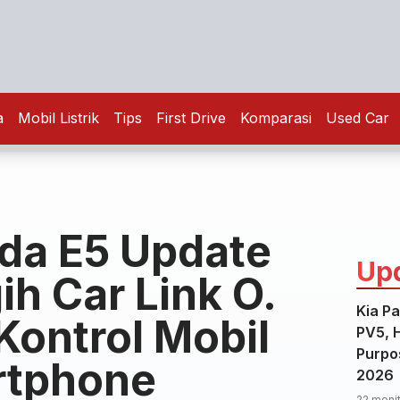
a
Mobil Listrik
Tips
First Drive
Komparasi
Used Car
da E5 Update
Up
ih Car Link O.
Kia Pa
Kontrol Mobil
PV5, 
Purpos
rtphone
2026
22 menit