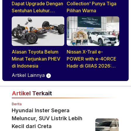
Dapat Upgrade Dengan
Collection' Punya Tiga
Sentuhan Leluhur.
Pilihan Warna
Indonesia Jadi Negara
Pertama di ASEAN
Yang Disapa
Alasan Toyota Belum
Nissan X-Trail e-
Minat Terjunkan PHEV
POWER with e-4ORCE
di Indonesia
Hadir di GIIAS 2026:
Performa,
Artikel Lainnya
Kenyamanan, dan
Teknologi Elektrifikasi
Artikel Terkait
dalam Satu Paket
Berita
Hyundai Inster Segera
Meluncur, SUV Listrik Lebih
Kecil dari Creta