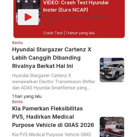
VIDEO: Crash Test Hyundai
Inster (Euro NCAP)
Hyundai Inster telah menjalani uji
tabrak.
Crash Test
| 1 tahun yang lalu
Berita
Hyundai Stargazer Cartenz X
Lebih Canggih Dibanding
Rivalnya Berkat Hal Ini
Hyundai Stargazer Cartenz X
menawarkan Electric Transmission Shifter
dan ADAS Hyundai SmartSense yang
lebih lengkap. Simak harga Hyundai
1 hari yang lalu
Stargazer Cartenz X terbaru mulai Rp350
Berita
juta di artikel ini.
Kia Pamerkan Fleksibilitas
PV5, Hadirkan Medical
Purpose Vehicle di GIIAS 2026
Kia PV5 Medical Purpose Vehicle GIIAS