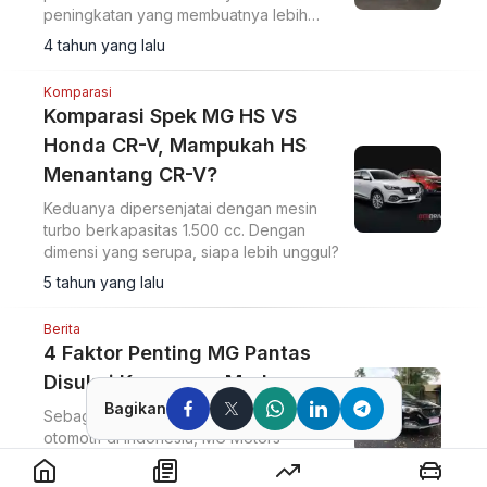
peningkatan yang membuatnya lebih
menarik.
4 tahun yang lalu
Komparasi
Komparasi Spek MG HS VS
Honda CR-V, Mampukah HS
Menantang CR-V?
Keduanya dipersenjatai dengan mesin
turbo berkapasitas 1.500 cc. Dengan
dimensi yang serupa, siapa lebih unggul?
5 tahun yang lalu
Berita
4 Faktor Penting MG Pantas
Disukai Konsumen Muda
Bagikan
Sebagai strategi penetrasi ke pasar
otomotif di Indonesia, MG Motors
menawarkan paket lengkap untuk SUV
ZS terbarunya.