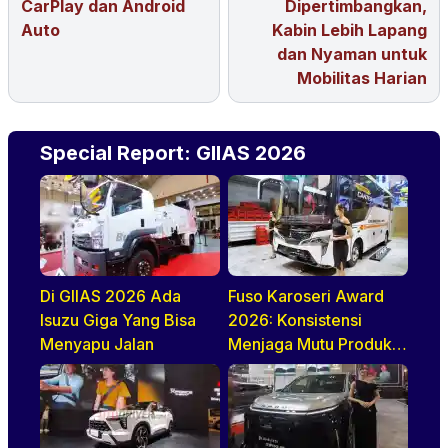
CarPlay dan Android
Dipertimbangkan,
Auto
Kabin Lebih Lapang
dan Nyaman untuk
Mobilitas Harian
Special Report: GIIAS 2026
Di GIIAS 2026 Ada
Fuso Karoseri Award
Isuzu Giga Yang Bisa
2026: Konsistensi
Menyapu Jalan
Menjaga Mutu Produk
Berstandar Pabrikan