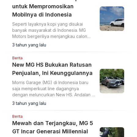
untuk Mempromosikan
Mobilnya di Indonesia
Seperti layaknya kopi yang disukai
banyak masyarakat di Indonesia. MG
Motors bergeriliya menjangkau calon
konsumennya.
3 tahun yang lalu
Berita
New MG HS Bukukan Ratusan
Penjualan, Ini Keunggulannya
Morris Garage (MG) di Indonesia baru
saja memperkuat line dagangnya
dengan meluncurkan New HS. Andalan di
kelas SUV ini, dianggap mampu menjadi
3 tahun yang lalu
pendulang keuntungan MG Motors
bersaing di Tanah Air.
Berita
Mewah dan Terjangkau, MG 5
GT Incar Generasi Millennial