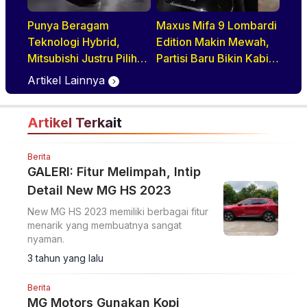
Punya Beragam
Maxus Mifa 9 Lombardi
Teknologi Hybrid,
Edition Makin Mewah,
Mitsubishi Justru Pilih
Partisi Baru Bikin Kabin
HEV untuk Indonesia
Lebih Lapang dan
Artikel Lainnya
Eksklusif
Artikel Terkait
Berita
GALERI: Fitur Melimpah, Intip
Detail New MG HS 2023
New MG HS 2023 memiliki berbagai fitur
menarik yang membuatnya sangat
nyaman.
3 tahun yang lalu
Berita
MG Motors Gunakan Kopi