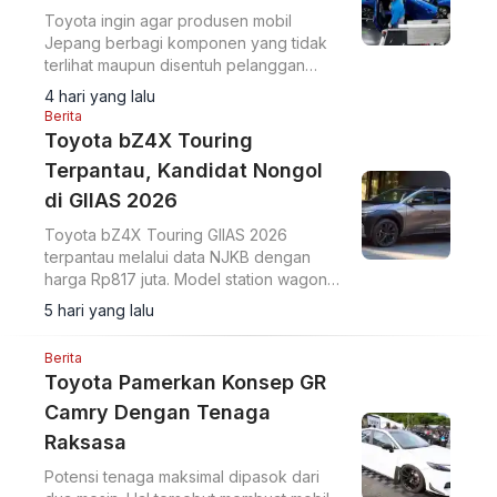
Toyota ingin agar produsen mobil
Jepang berbagi komponen yang tidak
terlihat maupun disentuh pelanggan
sebagai langkah untuk memangkas biaya
4 hari yang lalu
dan menghadapi meningkatnya
Berita
persaingan.
Toyota bZ4X Touring
Terpantau, Kandidat Nongol
di GIIAS 2026
Toyota bZ4X Touring GIIAS 2026
terpantau melalui data NJKB dengan
harga Rp817 juta. Model station wagon
EV ini diperkirakan akan diperkenalkan
5 hari yang lalu
di ajang otomotif tersebut.
Berita
Toyota Pamerkan Konsep GR
Camry Dengan Tenaga
Raksasa
Potensi tenaga maksimal dipasok dari