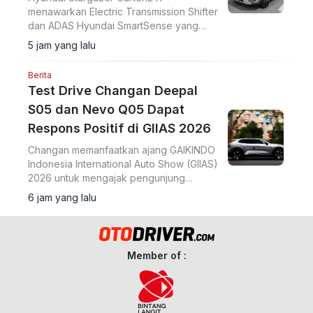
menawarkan Electric Transmission Shifter
dan ADAS Hyundai SmartSense yang
lebih lengkap. Simak harga Hyundai
5 jam yang lalu
Stargazer Cartenz X terbaru mulai Rp350
juta di artikel ini.
Berita
Test Drive Changan Deepal
S05 dan Nevo Q05 Dapat
Respons Positif di GIIAS 2026
Changan memanfaatkan ajang GAIKINDO
Indonesia International Auto Show (GIIAS)
2026 untuk mengajak pengunjung
merasakan langsung performa dua
6 jam yang lalu
model terbarunya, Changan Deepal S05
dan Changan Nevo Q05.
Member of :