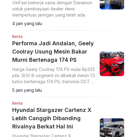
VinFast bekerja sama dengan Danamon
untuk pembiayaan dealer demi
memperluas jaringan yang telah ada.
4 jam yang lalu
Berita
Performa Jadi Andalan, Geely
Coolray Usung Mesin Bakar
Murni Bertenaga 174 PS
Harga Geely Coolray 174 PS mulai Rp333
juta. SUV B-segment ini dibekali mesin 1.5
turbo bertenaga 174 PS, transmisi DCT 7
percepatan, akselerasi 0-100 km/jam
5 jam yang lalu
dalam 7,6 detik, serta ADAS Level 2.
Berita
Hyundai Stargazer Cartenz X
Lebih Canggih Dibanding
Rivalnya Berkat Hal Ini
Hyundai Stargazer Cartenz X