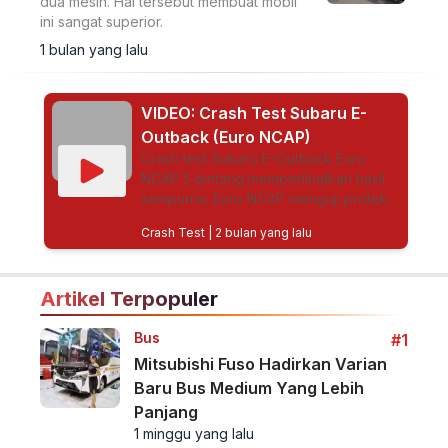
dua mesin. Hal tersebut membuat mobil
ini sangat superior.
1 bulan yang lalu
VIDEO: Crash Test Subaru E-
Outback (Euro NCAP)
Crash test Subaru E-Outback Euro
NCAP 5 bintang memperlihatkan hasil
sempurna. Euro NCAP menguji proteksi
kabin model listrik ini melalui berbagai
Crash Test
| 2 bulan yang lalu
skenario tabrakan.
Artikel Terpopuler
Bus
#1
Mitsubishi Fuso Hadirkan Varian
Baru Bus Medium Yang Lebih
Panjang
1 minggu yang lalu