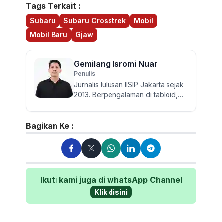
Tags Terkait :
Subaru
Subaru Crosstrek
Mobil
Mobil Baru
Gjaw
Gemilang Isromi Nuar
Penulis
Jurnalis lulusan IISIP Jakarta sejak
2013. Berpengalaman di tabloid,
harian, dan media online hingga
kini di Otorider. T...
Bagikan Ke :
Ikuti kami juga di whatsApp Channel
Klik disini