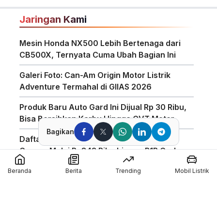
Jaringan Kami
Mesin Honda NX500 Lebih Bertenaga dari
CB500X, Ternyata Cuma Ubah Bagian Ini
Galeri Foto: Can-Am Origin Motor Listrik
Adventure Termahal di GIIAS 2026
Produk Baru Auto Gard Ini Dijual Rp 30 Ribu,
Bisa Bersihkan Karbu Hingga CVT Motor
Bagikan
Daftar Harga Helm KYT di GIIAS 2026, TT
Course Mulai Rp843 Ribu hingga R1R Carbon
Rp5,65 Juta
Beranda
Berita
Trending
Mobil Listrik
Booth Honda Scoopy di JSD 2026 Diserbu
Pengunjung, Tampilkan Motor Modifikasi
Bergaya Retro