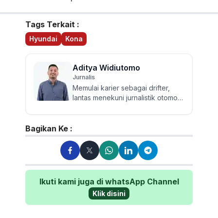
Tags Terkait :
Hyundai
Kona
Aditya Widiutomo
Jurnalis
Memulai karier sebagai drifter,
lantas menekuni jurnalistik otomotif
dan review mobil sejak 2017.
Walau sering mereview...
Bagikan Ke :
Ikuti kami juga di whatsApp Channel
Klik disini