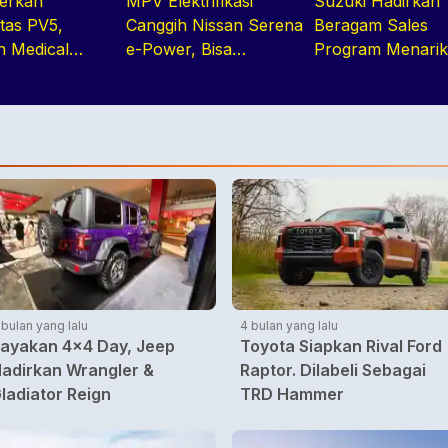
erkan
MPV Elektrifikasi
Suzuki Hadirkan
itas PV5,
Canggih Nissan Serena
Beragam Sales
n Medical
e-Power, Bisa
Program Menarik
Vehicle di
Diandalkan Untuk
GIIAS 2026, Mulai
026
Kebutuhan Harian
DP Ringan hingg
Keluarga
Promo Aftersales
 bulan yang lalu
4 bulan yang lalu
ayakan 4x4 Day, Jeep
Toyota Siapkan Rival Ford
adirkan Wrangler &
Raptor. Dilabeli Sebagai
ladiator Reign
TRD Hammer