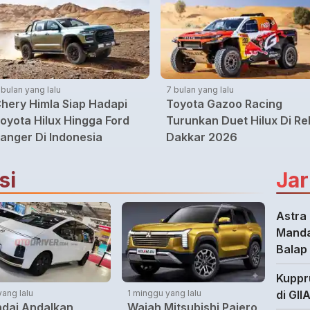
 bulan yang lalu
7 bulan yang lalu
hery Himla Siap Hadapi
Toyota Gazoo Racing
oyota Hilux Hingga Ford
Turunkan Duet Hilux Di Rel
anger Di Indonesia
Dakkar 2026
si
Jar
Astra 
Manda
Balap
Kuppr
di GII
yang lalu
1 minggu yang lalu
dai Andalkan
Wajah Mitsubishi Pajero