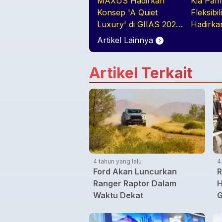
MAXUS Hadirkan
Kia Pam
Konsep 'A Quiet
Fleksibil
Luxury' di GIIAS 2026
Hadirka
melalui Jajaran
Purpose 
Artikel Lainnya
Premium Electric MPV
GIIAS 2
Artikel Terkait
4 tahun yang lalu
4
Ford Akan Luncurkan
R
Ranger Raptor Dalam
H
Waktu Dekat
G