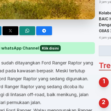
3 jam ya
Kolab
BAIC 
Dengan
GIIAS
4 jam ya
 di whatsApp Channel
Klik disini
, sudah ditayangkan Ford Ranger Raptor yang
Tr
oad pada kawasan berpasir. Meski tertutup
 Ford Ranger Raptor yang sedang digunakan.
1
rd Ranger Raptor yang sedang dicoba itu
 di lintasan off-road, baik menikung, jalan
2
ari permukaan jalan.
dari Ford Ranger. Walau menggunakan Ranger