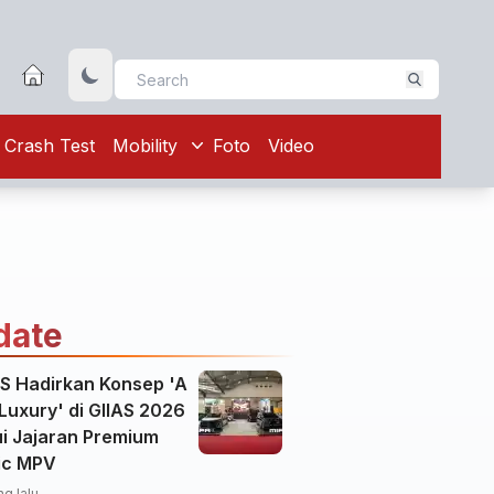
Crash Test
Mobility
Foto
Video
date
 Hadirkan Konsep 'A
Luxury' di GIIAS 2026
ui Jajaran Premium
ric MPV
ng lalu