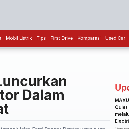
a
Mobil Listrik
Tips
First Drive
Komparasi
Used Car
Luncurkan
Up
tor Dalam
MAXUS
at
Quiet 
melal
Elect
1 jam ya