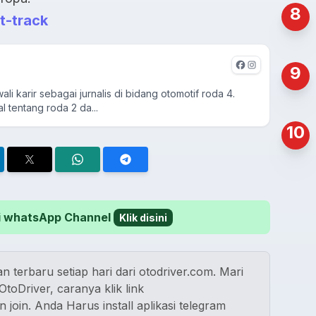
8
t-track
9
i karir sebagai jurnalis di bidang otomotif roda 4.
 tentang roda 2 da...
10
 di whatsApp Channel
Klik disini
n terbaru setiap hari dari otodriver.com. Mari
toDriver, caranya klik link
n join. Anda Harus install aplikasi telegram