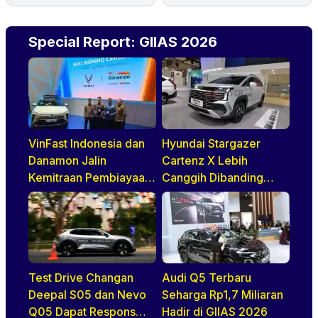
Special Report: GIIAS 2026
VinFast Indonesia dan
Hyundai Stargazer
Danamon Jalin
Cartenz X Lebih
Kemitraan Pembiayaan
Canggih Dibanding
Dealer
Rivalnya Berkat Hal Ini
Test Drive Changan
Audi Q5 Terbaru
Deepal S05 dan Nevo
Seharga Rp1,7 Miliaran
Q05 Dapat Respons
Hadir di GIIAS 2026