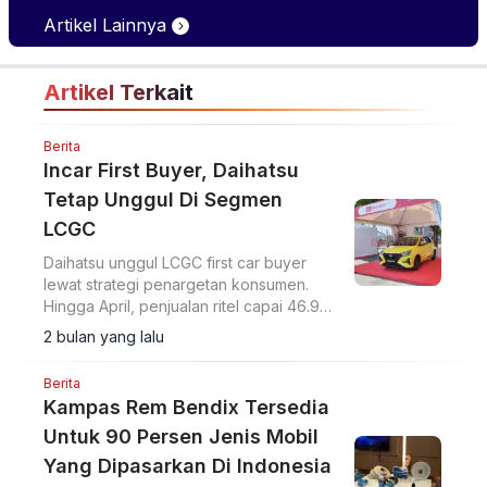
Positif di GIIAS 2026
Artikel Lainnya
Artikel Terkait
Berita
Incar First Buyer, Daihatsu
Tetap Unggul Di Segmen
LCGC
Daihatsu unggul LCGC first car buyer
lewat strategi penargetan konsumen.
Hingga April, penjualan ritel capai 46.953
unit dengan pangsa pasar 16,3 persen
2 bulan yang lalu
dan posisi merek otomotif nomor dua.
Berita
Kampas Rem Bendix Tersedia
Untuk 90 Persen Jenis Mobil
Yang Dipasarkan Di Indonesia