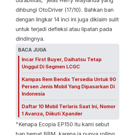
durabilitas," jelas Herry Maylanda yang
dihbungi OtoDriver (17/10). Bahkan ban
dengan lingkar 14 inci ini juga diklaim sulit
untuk terjadi defleksi atau lipatan pada
dindingnya.
BACA JUGA
Incar First Buyer, Daihatsu Tetap
Unggul Di Segmen LCGC
Kampas Rem Bendix Tersedia Untuk 90
Persen Jenis Mobil Yang Dipasarkan Di
Indonesia
Daftar 10 Mobil Terlaris Saat Ini, Nomor
1 Avanza, Diikuti Xpander
"Kenapa Ecopia EP150 itu kami sebut
ban hemat BBM, karena ia punya rolling