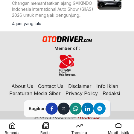
Changan memanfaatkan ajang GAIKINDO
Indonesia International Auto Show (GIIAS)
2026 untuk mengajak pengunjung
merasakan langsung performa dua
4 jam yang lalu
model terbarunya, Changan Deepal S05
dan Changan Nevo Q05.
Member of :
About Us
Contact Us
Disclaimer
Info Iklan
Peraturan Media Siber
Privacy Policy
Redaksi
Bagikan
© 2023 Copyright:
Otodriver
Beranda
Berita
Trending
Mobil Listrik