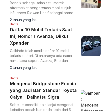
Bendix sebagai salah satu merek
aftermarket pengereman mobil tunjuk
influencer Ridwan Hanif sebagai brand
ambassador-nya di Indoesia. Bendix
2 tahun yang lalu
sendiri sudah cukup lama menghadirkan
Berita
komponen
Daftar 10 Mobil Terlaris Saat
Ini, Nomor 1 Avanza, Diikuti
Xpander
Gaikindo telah merilis daftar 10 mobil
terlaris saat ini. Di antaranya ada nama-
nama lama seperti Avanza, Brio dan
Innova. Namun yang mengejutkan,
3 tahun yang lalu
Stargazer langsung masuk 10 besar.
Berita
Mengenal Bridgestone Ecopia
yang Jadi Ban Standar Toyota
Calya - Daihatsu Sigra
Sebelum meneliti lebih lanjut mengenai
kejadian pecah ban pada lebih dari 5