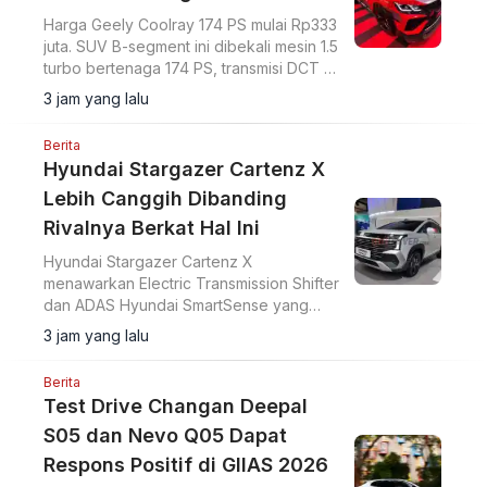
Harga Geely Coolray 174 PS mulai Rp333
juta. SUV B-segment ini dibekali mesin 1.5
turbo bertenaga 174 PS, transmisi DCT 7
percepatan, akselerasi 0-100 km/jam
3 jam yang lalu
dalam 7,6 detik, serta ADAS Level 2.
Berita
Hyundai Stargazer Cartenz X
Lebih Canggih Dibanding
Rivalnya Berkat Hal Ini
Hyundai Stargazer Cartenz X
menawarkan Electric Transmission Shifter
dan ADAS Hyundai SmartSense yang
lebih lengkap. Simak harga Hyundai
3 jam yang lalu
Stargazer Cartenz X terbaru mulai Rp350
juta di artikel ini.
Berita
Test Drive Changan Deepal
S05 dan Nevo Q05 Dapat
Respons Positif di GIIAS 2026