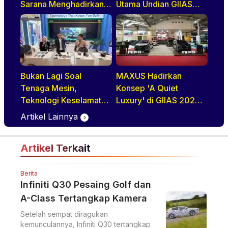
Sarana Menghadirkan
Utama Undian GIIAS
Pengemudi Truk Yang
2026, Basisnya Varian
Profesional
Terlaris
Bukan Lagi Soal
MAXUS Hadirkan
Tenaga Mesin,
Konsep 'A Quiet
Teknologi Keselamatan
Luxury' di GIIAS 2026
Jadi Tren Baru di GIIAS
melalui Jajaran
Artikel Lainnya
2026
Premium Electric MPV
Artikel Terkait
Berita
Infiniti Q30 Pesaing Golf dan
A-Class Tertangkap Kamera
Setelah sempat diragukan
kemunculannya, Infiniti Q30 tertangkap