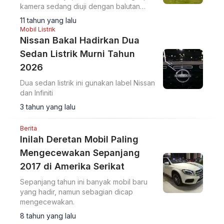
kamera sedang diuji dengan balutan
kamuflase. Mobil ini akan melawan VW
11 tahun yang lalu
Golf dan Mercy A-Class nantinya.
Mobil Listrik
Nissan Bakal Hadirkan Dua
Sedan Listrik Murni Tahun
2026
Dua sedan listrik ini gunakan label Nissan
dan Infiniti
3 tahun yang lalu
Berita
Inilah Deretan Mobil Paling
Mengecewakan Sepanjang
2017 di Amerika Serikat
Sepanjang tahun ini banyak mobil baru
yang hadir, namun sebagian dicap
mengecewakan.
8 tahun yang lalu