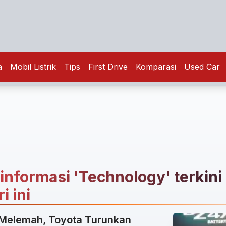
a
Mobil Listrik
Tips
First Drive
Komparasi
Used Car
 informasi 'Technology' terkini
i ini
 Melemah, Toyota Turunkan