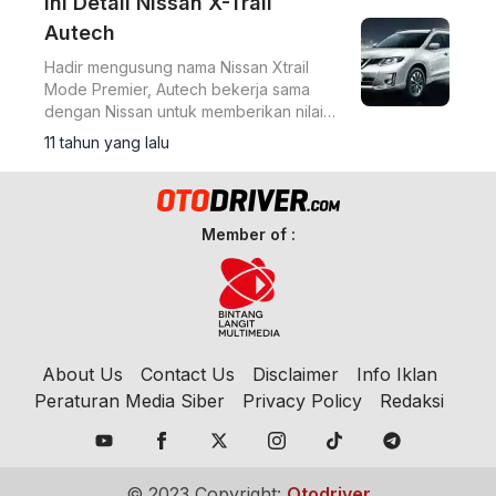
Ini Detail Nissan X-Trail
Autech
Hadir mengusung nama Nissan Xtrail
Mode Premier, Autech bekerja sama
dengan Nissan untuk memberikan nilai
lebih dari kemewahan dan aura sporty
11 tahun yang lalu
yang dapat memenuhi keinginan
konsumen.
Member of :
About Us
Contact Us
Disclaimer
Info Iklan
Peraturan Media Siber
Privacy Policy
Redaksi
© 2023 Copyright:
Otodriver