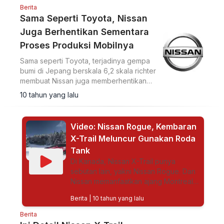
Berita
Sama Seperti Toyota, Nissan
Juga Berhentikan Sementara
Proses Produksi Mobilnya
Sama seperti Toyota, terjadinya gempa
bumi di Jepang berskala 6,2 skala richter
membuat Nissan juga memberhentikan
proses produksinya
10 tahun yang lalu
Video: Nissan Rogue, Kembaran
X-Trail Meluncur Gunakan Roda
Tank
Di Kanada, Nissan X-Trail punya
sebutan lain, yakni Nissan Rogue. Dan
Nissan memanfaatkan ajang Montreal
International Auto Show 2016 yang
Berita
| 10 tahun yang lalu
digelar 15-24 Januari, dengan
menampilkan Rogue Warrior.
Berita