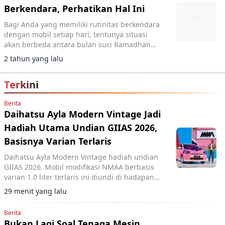
Berkendara, Perhatikan Hal Ini
Bagi Anda yang memiliki rutinitas berkendara
dengan mobil setiap hari, tentunya situasi
akan berbeda antara bulan suci Ramadhan
dengan bulan-bulan biasanya.
2 tahun yang lalu
Terkini
Berita
Daihatsu Ayla Modern Vintage Jadi
Hadiah Utama Undian GIIAS 2026,
Basisnya Varian Terlaris
Daihatsu Ayla Modern Vintage hadiah undian
GIIAS 2026. Mobil modifikasi NMAA berbasis
varian 1.0 liter terlaris ini diundi di hadapan
pengunjung dan dimenangkan konsumen dari
29 menit yang lalu
Lampung.
Berita
Bukan Lagi Soal Tenaga Mesin,