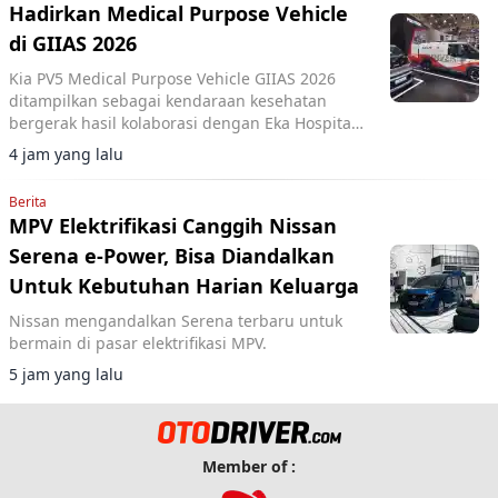
Hadirkan Medical Purpose Vehicle
di GIIAS 2026
Kia PV5 Medical Purpose Vehicle GIIAS 2026
ditampilkan sebagai kendaraan kesehatan
bergerak hasil kolaborasi dengan Eka Hospital
dan mitra lainnya.
4 jam yang lalu
Berita
MPV Elektrifikasi Canggih Nissan
Serena e-Power, Bisa Diandalkan
Untuk Kebutuhan Harian Keluarga
Nissan mengandalkan Serena terbaru untuk
bermain di pasar elektrifikasi MPV.
5 jam yang lalu
Member of :