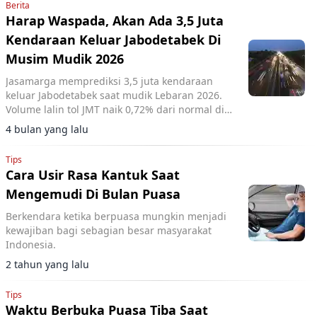
Berita
Harap Waspada, Akan Ada 3,5 Juta
Kendaraan Keluar Jabodetabek Di
Musim Mudik 2026
Jasamarga memprediksi 3,5 juta kendaraan
keluar Jabodetabek saat mudik Lebaran 2026.
Volume lalin tol JMT naik 0,72% dari normal di
GT Cengkareng, Cikupa, Ciawi.
4 bulan yang lalu
Tips
Cara Usir Rasa Kantuk Saat
Mengemudi Di Bulan Puasa
Berkendara ketika berpuasa mungkin menjadi
kewajiban bagi sebagian besar masyarakat
Indonesia.
2 tahun yang lalu
Tips
Waktu Berbuka Puasa Tiba Saat