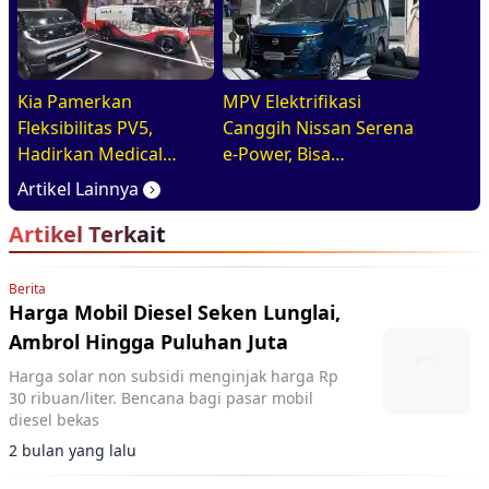
Kia Pamerkan
MPV Elektrifikasi
Fleksibilitas PV5,
Canggih Nissan Serena
Hadirkan Medical
e-Power, Bisa
Purpose Vehicle di
Diandalkan Untuk
Artikel Lainnya
GIIAS 2026
Kebutuhan Harian
Artikel Terkait
Keluarga
Berita
Harga Mobil Diesel Seken Lunglai,
Ambrol Hingga Puluhan Juta
Harga solar non subsidi menginjak harga Rp
30 ribuan/liter. Bencana bagi pasar mobil
diesel bekas
2 bulan yang lalu