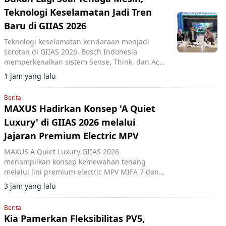
Teknologi Keselamatan Jadi Tren
Baru di GIIAS 2026
Teknologi keselamatan kendaraan menjadi
sorotan di GIIAS 2026. Bosch Indonesia
memperkenalkan sistem Sense, Think, dan Act
yang membantu pengemudi.
1 jam yang lalu
Berita
MAXUS Hadirkan Konsep 'A Quiet
Luxury' di GIIAS 2026 melalui
Jajaran Premium Electric MPV
MAXUS A Quiet Luxury GIIAS 2026
menampilkan konsep kemewahan tenang
melalui lini premium electric MPV MIFA 7 dan
MIFA 9 di ICE BSD City.
3 jam yang lalu
Berita
Kia Pamerkan Fleksibilitas PV5,