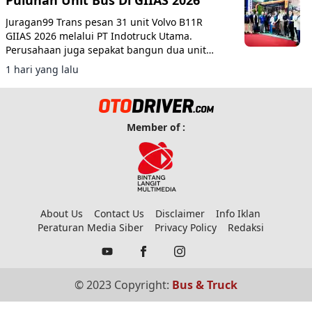
Juragan99 Trans pesan 31 unit Volvo B11R
GIIAS 2026 melalui PT Indotruck Utama.
Perusahaan juga sepakat bangun dua unit
double decker berbasis sasis Scania K450CB
1 hari yang lalu
untuk layanan AKAP premium.
Member of :
About Us
Contact Us
Disclaimer
Info Iklan
Peraturan Media Siber
Privacy Policy
Redaksi
© 2023 Copyright:
Bus & Truck