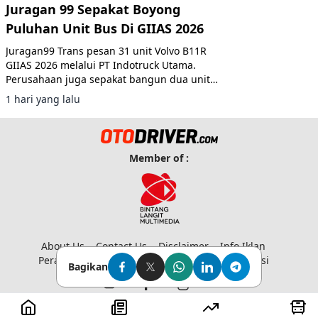
Juragan 99 Sepakat Boyong
Puluhan Unit Bus Di GIIAS 2026
Juragan99 Trans pesan 31 unit Volvo B11R
GIIAS 2026 melalui PT Indotruck Utama.
Perusahaan juga sepakat bangun dua unit
double decker berbasis sasis Scania K450CB
1 hari yang lalu
untuk layanan AKAP premium.
Member of :
About Us
Contact Us
Disclaimer
Info Iklan
Peraturan Media Siber
Privacy Policy
Redaksi
Bagikan