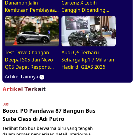
Danamon Jalin
Cartenz X Lebih
Kemitraan Pembiayaan
Canggih Dibanding
Dealer
Rivalnya Berkat Hal Ini
Test Drive Changan
Audi Q5 Terbaru
Deepal S05 dan Nevo
Seharga Rp1,7 Miliaran
Q05 Dapat Respons
Hadir di GIIAS 2026
Positif di GIIAS 2026
Artikel Lainnya
Artikel Terkait
Bus
Bocor, PO Pandawa 87 Bangun Bus
Suite Class di Adi Putro
Terlihat foto bus berwarna biru yang tengah
dalam proses pengerjaan detail interiornya