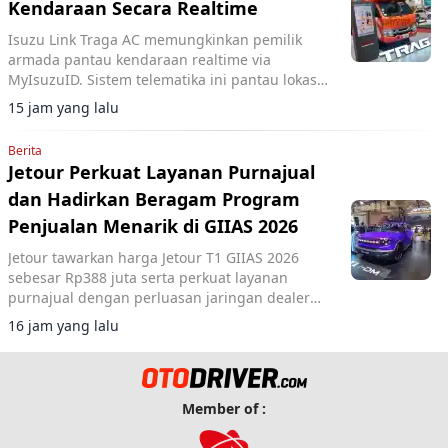
Kendaraan Secara Realtime
Isuzu Link Traga AC memungkinkan pemilik
armada pantau kendaraan realtime via
MyIsuzuID. Sistem telematika ini pantau lokasi,
kecepatan, dan operasional kendaraan.
15 jam yang lalu
Berita
Jetour Perkuat Layanan Purnajual
dan Hadirkan Beragam Program
Penjualan Menarik di GIIAS 2026
Jetour tawarkan harga Jetour T1 GIIAS 2026
sebesar Rp388 juta serta perkuat layanan
purnajual dengan perluasan jaringan dealer
hingga 40 showroom di GIIAS 2026.
16 jam yang lalu
Member of :