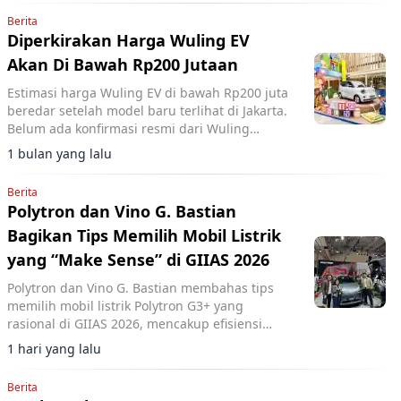
Berita
Diperkirakan Harga Wuling EV
Akan Di Bawah Rp200 Jutaan
Estimasi harga Wuling EV di bawah Rp200 juta
beredar setelah model baru terlihat di Jakarta.
Belum ada konfirmasi resmi dari Wuling
Motors Indonesia.
1 bulan yang lalu
Berita
Polytron dan Vino G. Bastian
Bagikan Tips Memilih Mobil Listrik
yang “Make Sense” di GIIAS 2026
Polytron dan Vino G. Bastian membahas tips
memilih mobil listrik Polytron G3+ yang
rasional di GIIAS 2026, mencakup efisiensi
biaya operasional dan fleksibilitas kepemilikan
1 hari yang lalu
baterai.
Berita