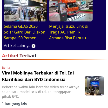
Selama GIIAS 2026
Menjajal Isuzu Link di
Solar Gard Beri Diskon
Traga AC, Pemilik
Sampai 50 Persen
Armada Bisa Pantau
Kendaraan Secara
Artikel Lainnya
Realtime
Artikel Terkait
Berita
Viral Mobilnya Terbakar di Tol, Ini
Klarifikasi dari BYD Indonesia
Beberapa waktu lalu beredar video terbakarnya
salah satu model BYD di tol. Ini tanggapan
pihak BYD.
1 hari yang lalu