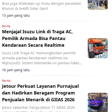
Bisa juga dilakukan uji mutu dengan peralatan
khusus di booth Solar Gard.
15 jam yang lalu
Berita
Menjajal Isuzu Link di Traga AC,
Pemilik Armada Bisa Pantau
Kendaraan Secara Realtime
Isuzu Link Traga AC memungkinkan pemilik
armada pantau kendaraan realtime via
MyIsuzuID. Sistem telematika ini pantau lokasi,
kecepatan, dan operasional kendaraan.
16 jam yang lalu
Berita
Jetour Perkuat Layanan Purnajual
dan Hadirkan Beragam Program
Penjualan Menarik di GIIAS 2026
Jetour tawarkan harga Jetour T1 GIIAS 2026