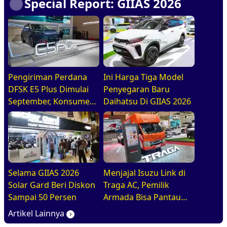
Special Report: GIIAS 2026
Pengiriman Perdana
Ini Harga Tiga Model
DFSK E5 Plus Dimulai
Penyegaran Baru
September, Konsumen
Daihatsu Di GIIAS 2026
Diajak Tur Pabrik
Selama GIIAS 2026
Menjajal Isuzu Link di
Solar Gard Beri Diskon
Traga AC, Pemilik
Sampai 50 Persen
Armada Bisa Pantau
Kendaraan Secara
Artikel Lainnya
Realtime