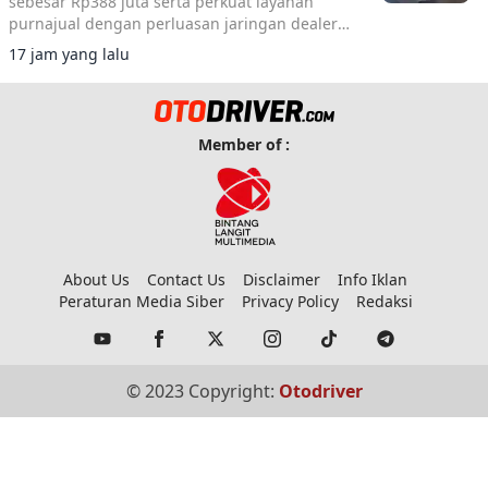
sebesar Rp388 juta serta perkuat layanan
purnajual dengan perluasan jaringan dealer
hingga 40 showroom di GIIAS 2026.
17 jam yang lalu
Member of :
About Us
Contact Us
Disclaimer
Info Iklan
Peraturan Media Siber
Privacy Policy
Redaksi
© 2023 Copyright:
Otodriver