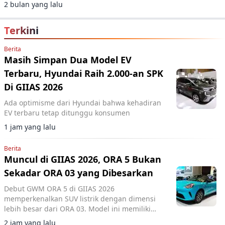
transportasi rendah emisi di Indonesia.
2 bulan yang lalu
Terkini
Berita
Masih Simpan Dua Model EV
Terbaru, Hyundai Raih 2.000-an SPK
Di GIIAS 2026
Ada optimisme dari Hyundai bahwa kehadiran
EV terbaru tetap ditunggu konsumen
1 jam yang lalu
Berita
Muncul di GIIAS 2026, ORA 5 Bukan
Sekadar ORA 03 yang Dibesarkan
Debut GWM ORA 5 di GIIAS 2026
memperkenalkan SUV listrik dengan dimensi
lebih besar dari ORA 03. Model ini memiliki
panjang 4.471 mm dan wheelbase 2.720 mm.
2 jam yang lalu