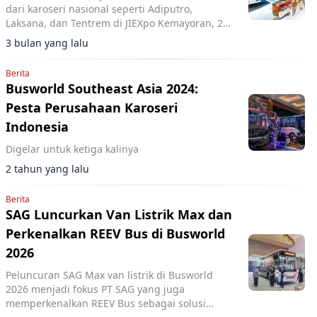
dari karoseri nasional seperti Adiputro,
Laksana, dan Tentrem di JIEXpo Kemayoran, 20-
22 Mei. Edisi terbesar dengan 1.500+
3 bulan yang lalu
partisipan.
Berita
Busworld Southeast Asia 2024:
Pesta Perusahaan Karoseri
Indonesia
Digelar untuk ketiga kalinya
2 tahun yang lalu
Berita
SAG Luncurkan Van Listrik Max dan
Perkenalkan REEV Bus di Busworld
2026
Peluncuran SAG Max van listrik di Busworld
2026 menjadi fokus PT SAG yang juga
memperkenalkan REEV Bus sebagai solusi