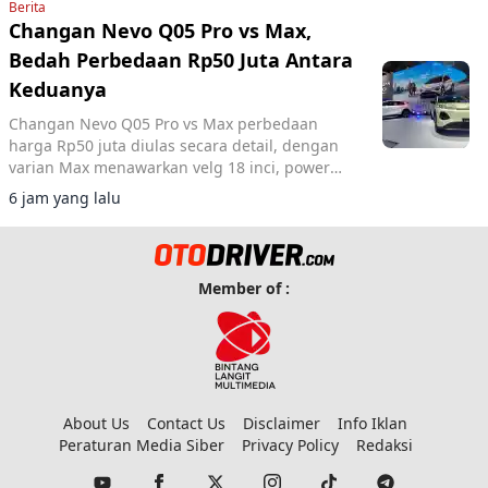
Berita
Changan Nevo Q05 Pro vs Max,
Bedah Perbedaan Rp50 Juta Antara
Keduanya
Changan Nevo Q05 Pro vs Max perbedaan
harga Rp50 juta diulas secara detail, dengan
varian Max menawarkan velg 18 inci, power
tailgate, dan panoramic roof sementara
6 jam yang lalu
performa motor listrik tetap sama.
Member of :
About Us
Contact Us
Disclaimer
Info Iklan
Peraturan Media Siber
Privacy Policy
Redaksi