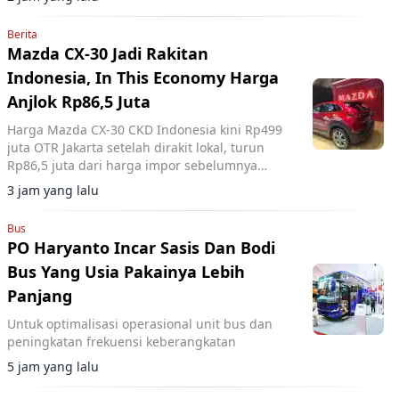
Berita
Mazda CX-30 Jadi Rakitan
Indonesia, In This Economy Harga
Anjlok Rp86,5 Juta
Harga Mazda CX-30 CKD Indonesia kini Rp499
juta OTR Jakarta setelah dirakit lokal, turun
Rp86,5 juta dari harga impor sebelumnya
dengan penyesuaian spesifikasi tertentu.
3 jam yang lalu
Bus
PO Haryanto Incar Sasis Dan Bodi
Bus Yang Usia Pakainya Lebih
Panjang
Untuk optimalisasi operasional unit bus dan
peningkatan frekuensi keberangkatan
5 jam yang lalu