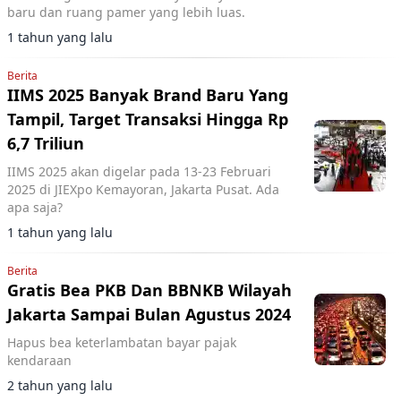
baru dan ruang pamer yang lebih luas.
1 tahun yang lalu
Berita
IIMS 2025 Banyak Brand Baru Yang
Tampil, Target Transaksi Hingga Rp
6,7 Triliun
IIMS 2025 akan digelar pada 13-23 Februari
2025 di JIEXpo Kemayoran, Jakarta Pusat. Ada
apa saja?
1 tahun yang lalu
Berita
Gratis Bea PKB Dan BBNKB Wilayah
Jakarta Sampai Bulan Agustus 2024
Hapus bea keterlambatan bayar pajak
kendaraan
2 tahun yang lalu