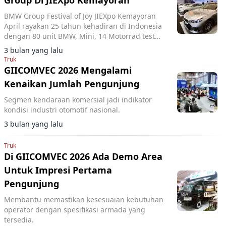
Group Di JIEXpo Kemayoran
BMW Group Festival of Joy JIEXpo Kemayoran
April rayakan 25 tahun kehadiran di Indonesia
dengan 80 unit BMW, Mini, 14 Motorrad test
drive, dan aktivitas interaktif.
3 bulan yang lalu
Truk
GIICOMVEC 2026 Mengalami
Kenaikan Jumlah Pengunjung
Segmen kendaraan komersial jadi indikator
kondisi industri otomotif nasional.
3 bulan yang lalu
Truk
Di GIICOMVEC 2026 Ada Demo Area
Untuk Impresi Pertama
Pengunjung
Membantu memastikan kesesuaian kebutuhan
operator dengan spesifikasi armada yang
tersedia.