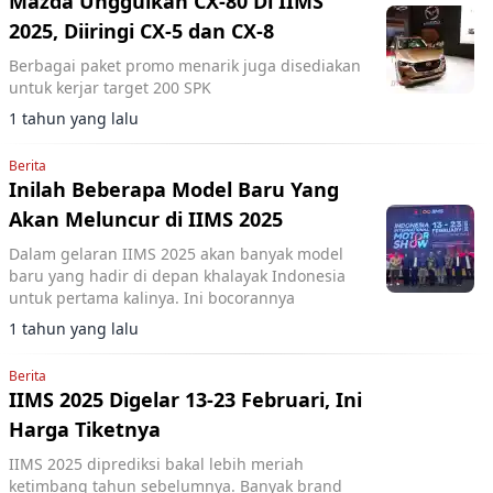
Mazda Unggulkan CX-80 Di IIMS
2025, Diiringi CX-5 dan CX-8
Berbagai paket promo menarik juga disediakan
untuk kerjar target 200 SPK
1 tahun yang lalu
Berita
Inilah Beberapa Model Baru Yang
Akan Meluncur di IIMS 2025
Dalam gelaran IIMS 2025 akan banyak model
baru yang hadir di depan khalayak Indonesia
untuk pertama kalinya. Ini bocorannya
1 tahun yang lalu
Berita
IIMS 2025 Digelar 13-23 Februari, Ini
Harga Tiketnya
IIMS 2025 diprediksi bakal lebih meriah
ketimbang tahun sebelumnya. Banyak brand