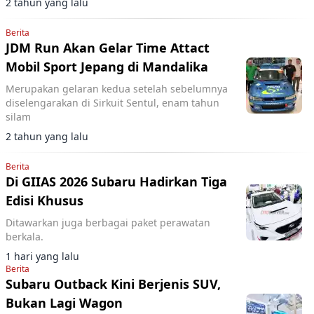
2 tahun yang lalu
Berita
JDM Run Akan Gelar Time Attact
Mobil Sport Jepang di Mandalika
Merupakan gelaran kedua setelah sebelumnya
diselengarakan di Sirkuit Sentul, enam tahun
silam
2 tahun yang lalu
Berita
Di GIIAS 2026 Subaru Hadirkan Tiga
Edisi Khusus
Ditawarkan juga berbagai paket perawatan
berkala.
1 hari yang lalu
Berita
Subaru Outback Kini Berjenis SUV,
Bukan Lagi Wagon