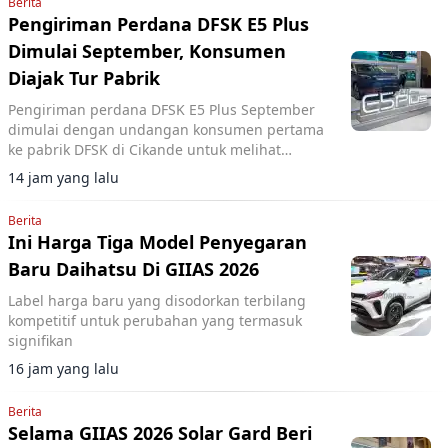
Berita
Pengiriman Perdana DFSK E5 Plus
Dimulai September, Konsumen
Diajak Tur Pabrik
Pengiriman perdana DFSK E5 Plus September
dimulai dengan undangan konsumen pertama
ke pabrik DFSK di Cikande untuk melihat
proses produksi PHEV.
14 jam yang lalu
Berita
Ini Harga Tiga Model Penyegaran
Baru Daihatsu Di GIIAS 2026
Label harga baru yang disodorkan terbilang
kompetitif untuk perubahan yang termasuk
signifikan
16 jam yang lalu
Berita
Selama GIIAS 2026 Solar Gard Beri