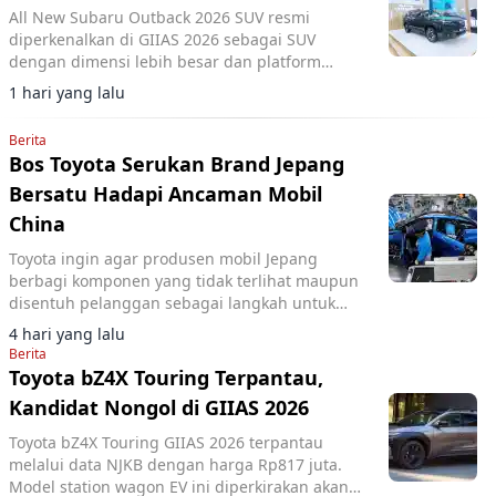
All New Subaru Outback 2026 SUV resmi
diperkenalkan di GIIAS 2026 sebagai SUV
dengan dimensi lebih besar dan platform
Subaru Global yang baru.
1 hari yang lalu
Berita
Bos Toyota Serukan Brand Jepang
Bersatu Hadapi Ancaman Mobil
China
Toyota ingin agar produsen mobil Jepang
berbagi komponen yang tidak terlihat maupun
disentuh pelanggan sebagai langkah untuk
memangkas biaya dan menghadapi
4 hari yang lalu
meningkatnya persaingan.
Berita
Toyota bZ4X Touring Terpantau,
Kandidat Nongol di GIIAS 2026
Toyota bZ4X Touring GIIAS 2026 terpantau
melalui data NJKB dengan harga Rp817 juta.
Model station wagon EV ini diperkirakan akan