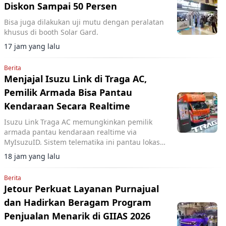
Diskon Sampai 50 Persen
Bisa juga dilakukan uji mutu dengan peralatan
khusus di booth Solar Gard.
17 jam yang lalu
Berita
Menjajal Isuzu Link di Traga AC,
Pemilik Armada Bisa Pantau
Kendaraan Secara Realtime
Isuzu Link Traga AC memungkinkan pemilik
armada pantau kendaraan realtime via
MyIsuzuID. Sistem telematika ini pantau lokasi,
kecepatan, dan operasional kendaraan.
18 jam yang lalu
Berita
Jetour Perkuat Layanan Purnajual
dan Hadirkan Beragam Program
Penjualan Menarik di GIIAS 2026