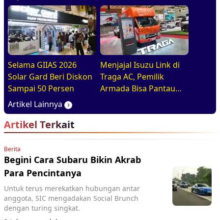
Diajak Tur Pabrik
Selama GIIAS 2026
Menjajal Isuzu Link di
Solar Gard Beri Diskon
Traga AC, Pemilik
Sampai 50 Persen
Armada Bisa Pantau
Kendaraan Secara
Artikel Lainnya
Realtime
Artikel Terkait
Berita
Begini Cara Subaru Bikin Akrab
Para Pencintanya
Untuk terus merekatkan hubungan antar
anggota, SIC mengadakan Social Brunch
dengan turing singkat.