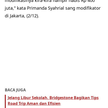
modifikasinya kira-kira hampir habis Rp 400
juta," kata Primanda Syahrial sang modifikator
di Jakarta, (2/12).
BACA JUGA
Jelang Libur Sekolah, Bridgestone Bagikan Tips
Road Trip Aman dan Efisien