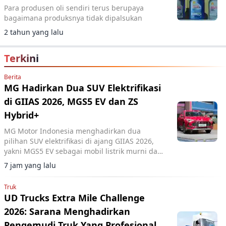
Para produsen oli sendiri terus berupaya
bagaimana produksnya tidak dipalsukan
2 tahun yang lalu
Terkini
Berita
MG Hadirkan Dua SUV Elektrifikasi
di GIIAS 2026, MGS5 EV dan ZS
Hybrid+
MG Motor Indonesia menghadirkan dua
pilihan SUV elektrifikasi di ajang GIIAS 2026,
yakni MGS5 EV sebagai mobil listrik murni dan
MG ZS Hybrid+ yang mengusung teknologi full
7 jam yang lalu
hybrid.
Truk
UD Trucks Extra Mile Challenge
2026: Sarana Menghadirkan
Pengemudi Truk Yang Profesional