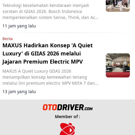
Teknologi keselamatan kendaraan menjadi
sorotan di GIIAS 2026. Bosch Indonesia
memperkenalkan sistem Sense, Think, dan Act
yang membantu pengemudi.
11 jam yang lalu
Berita
MAXUS Hadirkan Konsep 'A Quiet
Luxury' di GIIAS 2026 melalui
Jajaran Premium Electric MPV
MAXUS A Quiet Luxury GIIAS 2026
menampilkan konsep kemewahan tenang
melalui lini premium electric MPV MIFA 7 dan
MIFA 9 di ICE BSD City.
13 jam yang lalu
Member of :