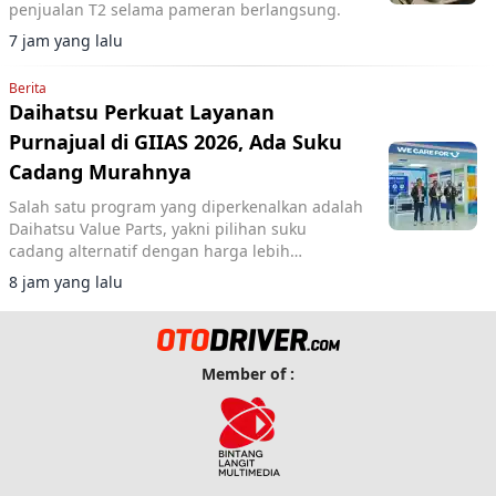
penjualan T2 selama pameran berlangsung.
7 jam yang lalu
Berita
Daihatsu Perkuat Layanan
Purnajual di GIIAS 2026, Ada Suku
Cadang Murahnya
Salah satu program yang diperkenalkan adalah
Daihatsu Value Parts, yakni pilihan suku
cadang alternatif dengan harga lebih
terjangkau.
8 jam yang lalu
Member of :