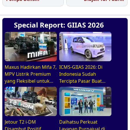
Special Report: GIIAS 2026
Maxus Hadirkan Mifa 7,
ICMS-GIIAS 2026: Di
MPV Listrik Premium
Indonesia Sudah
yang Fleksibel untuk
Tercipta Pasar Buat
Keluarga Modern Di
BEV, HEV, Dan PHEV
GIIAS 2026
Jetour T2 i-DM
Daihatsu Perkuat
Disambut Positif,
Layanan Purnajual di