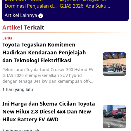
Dominasi Penjualan di
GIIAS 2026, Ada Suku
GIIAS 2026
Cadang Murahnya
Artikel Lainnya
Artikel Terkait
Berita
Toyota Tegaskan Komitmen
Hadirkan Kendaraan Penjelajah
dan Teknologi Elektrifikasi
Peluncuran Toyota Land Cruiser 300 Hybrid EV
GIIAS 2026 memperkenalkan SUV hybrid
dengan tenaga 341 kW dan kemampuan off-
road melalui sistem parallel hybrid serta Auto
1 hari yang lalu
Multi Terrain Select.
Ini Harga dan Skema Cicilan Toyota
New Hilux 2.8 Diesel 4x4 Dan New
Hilux Battery EV AWD
1 minggu yang lalu