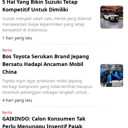
5 Hal Yang Bikin Suzuki Tetap
Kompetitif Untuk Dimiliki
Suzuki menjadi salah satu merek yang dikenal
menawarkan biaya kepemilikan yang tetap
kompetitif di Indonesia.
1 hari yang lalu
Berita
Bos Toyota Serukan Brand Jepang
Bersatu Hadapi Ancaman Mobil
China
Toyota ingin agar produsen mobil Jepang
berbagi komponen yang tidak terlihat maupun
disentuh pelanggan sebagai langkah untuk
memangkas biaya dan menghadapi
4 hari yang lalu
meningkatnya persaingan.
Berita
GAIKINDO: Calon Konsumen Tak
Perlu Menunggu Insentif Pajak,