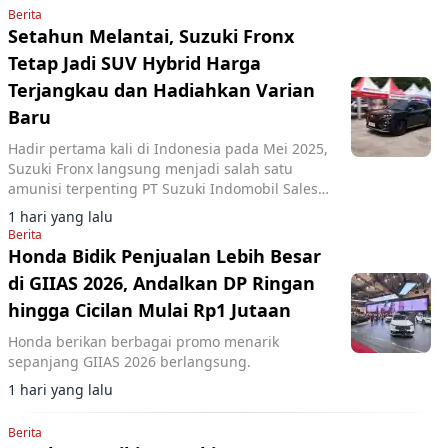
Berita
Setahun Melantai, Suzuki Fronx
Tetap Jadi SUV Hybrid Harga
Terjangkau dan Hadiahkan Varian
Baru
Hadir pertama kali di Indonesia pada Mei 2025,
Suzuki Fronx langsung menjadi salah satu
amunisi terpenting PT Suzuki Indomobil Sales
(SIS) di segmen SUV kompak.
1 hari yang lalu
Berita
Honda Bidik Penjualan Lebih Besar
di GIIAS 2026, Andalkan DP Ringan
hingga Cicilan Mulai Rp1 Jutaan
Honda berikan berbagai promo menarik
sepanjang GIIAS 2026 berlangsung.
1 hari yang lalu
Berita