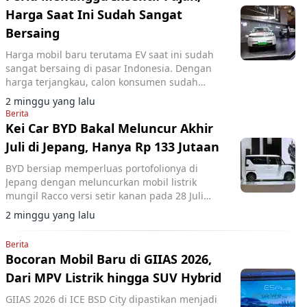
Harga Saat Ini Sudah Sangat
Bersaing
Harga mobil baru terutama EV saat ini sudah
sangat bersaing di pasar Indonesia. Dengan
harga terjangkau, calon konsumen sudah
mendapatkan model dengan fitur lengkap.
2 minggu yang lalu
Berita
Kei Car BYD Bakal Meluncur Akhir
Juli di Jepang, Hanya Rp 133 Jutaan
BYD bersiap memperluas portofolionya di
Jepang dengan meluncurkan mobil listrik
mungil Racco versi setir kanan pada 28 Juli
2026.
2 minggu yang lalu
Berita
Bocoran Mobil Baru di GIIAS 2026,
Dari MPV Listrik hingga SUV Hybrid
GIIAS 2026 di ICE BSD City dipastikan menjadi