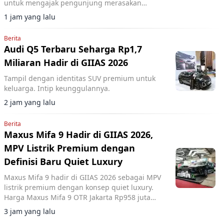
untuk mengajak pengunjung merasakan
langsung performa dua model terbarunya,
1 jam yang lalu
Changan Deepal S05 dan Changan Nevo Q05.
Berita
Audi Q5 Terbaru Seharga Rp1,7
Miliaran Hadir di GIIAS 2026
Tampil dengan identitas SUV premium untuk
keluarga. Intip keunggulannya.
2 jam yang lalu
Berita
Maxus Mifa 9 Hadir di GIIAS 2026,
MPV Listrik Premium dengan
Definisi Baru Quiet Luxury
Maxus Mifa 9 hadir di GIIAS 2026 sebagai MPV
listrik premium dengan konsep quiet luxury.
Harga Maxus Mifa 9 OTR Jakarta Rp958 juta
dilengkapi baterai 90 kWh dan fitur kabin
3 jam yang lalu
mewah.