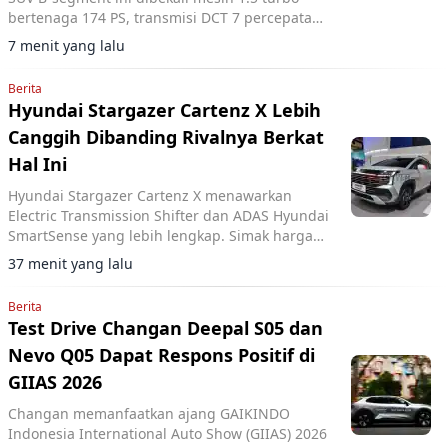
bertenaga 174 PS, transmisi DCT 7 percepatan,
akselerasi 0-100 km/jam dalam 7,6 detik, serta
7 menit yang lalu
ADAS Level 2.
Berita
Hyundai Stargazer Cartenz X Lebih
Canggih Dibanding Rivalnya Berkat
Hal Ini
Hyundai Stargazer Cartenz X menawarkan
Electric Transmission Shifter dan ADAS Hyundai
SmartSense yang lebih lengkap. Simak harga
Hyundai Stargazer Cartenz X terbaru mulai
37 menit yang lalu
Rp350 juta di artikel ini.
Berita
Test Drive Changan Deepal S05 dan
Nevo Q05 Dapat Respons Positif di
GIIAS 2026
Changan memanfaatkan ajang GAIKINDO
Indonesia International Auto Show (GIIAS) 2026