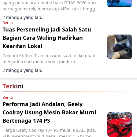
ajang peluncuran mobil baru GIIAS 2026 dari
berbagai merek, mencakup MPV listrik hingga
SUV hybrid.
2 minggu yang lalu
Berita
Tuas Perseneling Jadi Salah Satu
Bagian Cara Wuling Hadirkan
Kearifan Lokal
Coloum Shifter Transmission saat ini kembali
menjadi trend mobil-mobil modern.
2 minggu yang lalu
Terkini
Berita
Performa Jadi Andalan, Geely
Coolray Usung Mesin Bakar Murni
Bertenaga 174 PS
Harga Geely Coolray 174 PS mulai Rp333 juta.
SUV B-segment ini dibekali mesin 1.5 turbo