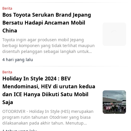
Berita
Bos Toyota Serukan Brand Jepang
Bersatu Hadapi Ancaman Mobil
China
Toyota ingin agar produsen mobil Jepang
berbagi komponen yang tidak terlihat maupun
disentuh pelanggan sebagai langkah untuk
memangkas biaya dan menghadapi
4 hari yang lalu
meningkatnya persaingan.
Berita
Holiday In Style 2024 : BEV
Mendominasi, HEV di urutan kedua
dan ICE Hanya Diikuti Satu Mobil
Saja
OTODRIVER - Holiday In Style (HIS) merupakan
program rutin tahunan Otodriver yang biasa
dilaksanakan pada akhir tahun. Menutup
tahun 2024 ini, terdapat 12 mobil yang