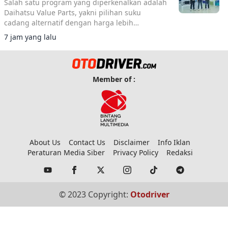
Salah satu program yang diperkenalkan adalah
Daihatsu Value Parts, yakni pilihan suku
cadang alternatif dengan harga lebih
terjangkau.
7 jam yang lalu
Member of :
About Us
Contact Us
Disclaimer
Info Iklan
Peraturan Media Siber
Privacy Policy
Redaksi
© 2023 Copyright:
Otodriver