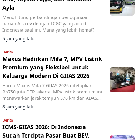
Ayla
Menghitung perbandingan penggunaan
harian Aira ev dengan LCGC yang ada di
Indonesia saat ini. Mana yang lebih hemat?
5 jam yang lalu
Berita
Maxus Hadirkan Mifa 7, MPV Listrik
Premium yang Fleksibel untuk
Keluarga Modern Di GIIAS 2026
Harga Maxus Mifa 7 GIIAS 2026 ditetapkan
Rp750 juta OTR Jakarta. MPV listrik premium ini
menawarkan jarak tempuh 570 km dan ADAS
Level 2+.
6 jam yang lalu
Berita
ICMS-GIIAS 2026: Di Indonesia
Sudah Tercipta Pasar Buat BEV,