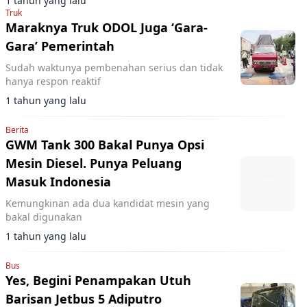
1 tahun yang lalu
berpartisipasi dalam program tahun
Truk
Maraknya Truk ODOL Juga ‘Gara-
Gara’ Pemerintah
Sudah waktunya pembenahan serius dan tidak
hanya respon reaktif
1 tahun yang lalu
Berita
GWM Tank 300 Bakal Punya Opsi
Mesin Diesel. Punya Peluang
Masuk Indonesia
Kemungkinan ada dua kandidat mesin yang
bakal digunakan
1 tahun yang lalu
Bus
Yes, Begini Penampakan Utuh
Barisan Jetbus 5 Adiputro