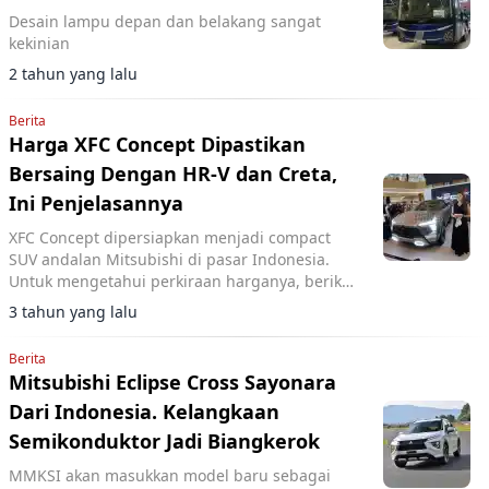
Desain lampu depan dan belakang sangat
kekinian
2 tahun yang lalu
Berita
Harga XFC Concept Dipastikan
Bersaing Dengan HR-V dan Creta,
Ini Penjelasannya
XFC Concept dipersiapkan menjadi compact
SUV andalan Mitsubishi di pasar Indonesia.
Untuk mengetahui perkiraan harganya, berikut
penjelasan bos Mitsubishi.
3 tahun yang lalu
Berita
Mitsubishi Eclipse Cross Sayonara
Dari Indonesia. Kelangkaan
Semikonduktor Jadi Biangkerok
MMKSI akan masukkan model baru sebagai