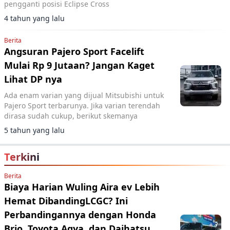
pengganti posisi Eclipse Cross
4 tahun yang lalu
Berita
Angsuran Pajero Sport Facelift
Mulai Rp 9 Jutaan? Jangan Kaget
Lihat DP nya
Ada enam varian yang dijual Mitsubishi untuk
Pajero Sport terbarunya. Jika varian terendah
dirasa sudah cukup, berikut skemanya
5 tahun yang lalu
Terkini
Berita
Biaya Harian Wuling Aira ev Lebih
Hemat DibandingLCGC? Ini
Perbandingannya dengan Honda
Brio, Toyota Agya, dan Daihatsu