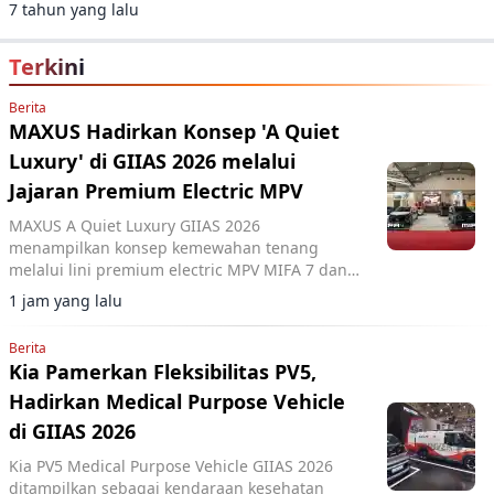
7 tahun yang lalu
Terkini
Berita
MAXUS Hadirkan Konsep 'A Quiet
Luxury' di GIIAS 2026 melalui
Jajaran Premium Electric MPV
MAXUS A Quiet Luxury GIIAS 2026
menampilkan konsep kemewahan tenang
melalui lini premium electric MPV MIFA 7 dan
MIFA 9 di ICE BSD City.
1 jam yang lalu
Berita
Kia Pamerkan Fleksibilitas PV5,
Hadirkan Medical Purpose Vehicle
di GIIAS 2026
Kia PV5 Medical Purpose Vehicle GIIAS 2026
ditampilkan sebagai kendaraan kesehatan