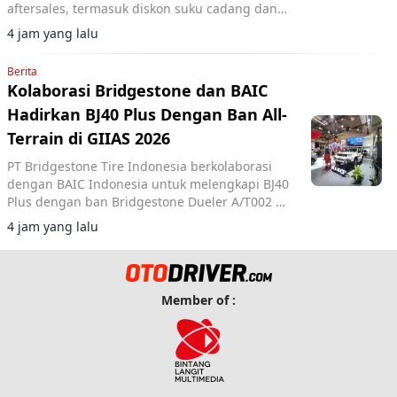
aftersales, termasuk diskon suku cadang dan
voucher selama pameran di ICE BSD City.
4 jam yang lalu
Berita
Kolaborasi Bridgestone dan BAIC
Hadirkan BJ40 Plus Dengan Ban All-
Terrain di GIIAS 2026
PT Bridgestone Tire Indonesia berkolaborasi
dengan BAIC Indonesia untuk melengkapi BJ40
Plus dengan ban Bridgestone Dueler A/T002 di
GIIAS 2026.
4 jam yang lalu
Member of :