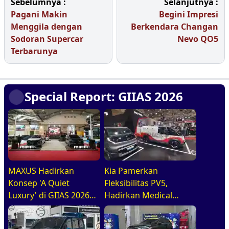
Sebelumnya :
Selanjutnya :
Pagani Makin
Begini Impresi
Menggila dengan
Berkendara Changan
Sodoran Supercar
Nevo QO5
Terbarunya
Special Report: GIIAS 2026
MAXUS Hadirkan
Kia Pamerkan
Konsep 'A Quiet
Fleksibilitas PV5,
Luxury' di GIIAS 2026
Hadirkan Medical
melalui Jajaran
Purpose Vehicle di
Premium Electric MPV
GIIAS 2026