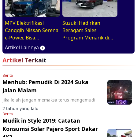
MPV Elektrifikasi
Suzuki Hadirkan
Canggih Nissan Serena
Beragam Sales
e-Power, Bisa
Program Menarik di
Diandalkan Untuk
GIIAS 2026, Mulai dari
Artikel Lainnya
Kebutuhan Harian
DP Ringan hingga
Artikel Terkait
Keluarga
Promo Aftersales
Berita
Menhub: Pemudik Di 2024 Suka
Jalan Malam
Jika lelah jangan memaksa terus mengemudi
2 tahun yang lalu
Berita
Mudik in Style 2019: Catatan
Konsumsi Solar Pajero Sport Dakar