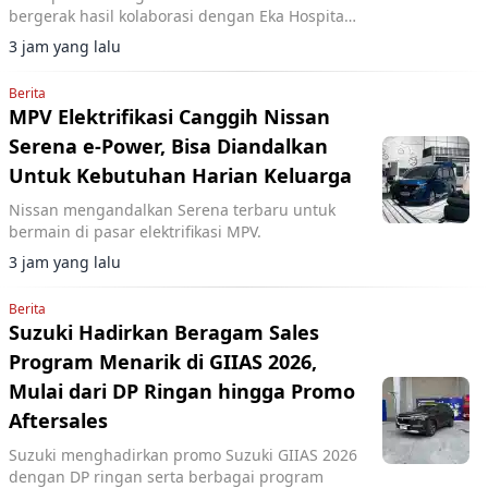
bergerak hasil kolaborasi dengan Eka Hospital
dan mitra lainnya.
3 jam yang lalu
Berita
MPV Elektrifikasi Canggih Nissan
Serena e-Power, Bisa Diandalkan
Untuk Kebutuhan Harian Keluarga
Nissan mengandalkan Serena terbaru untuk
bermain di pasar elektrifikasi MPV.
3 jam yang lalu
Berita
Suzuki Hadirkan Beragam Sales
Program Menarik di GIIAS 2026,
Mulai dari DP Ringan hingga Promo
Aftersales
Suzuki menghadirkan promo Suzuki GIIAS 2026
dengan DP ringan serta berbagai program