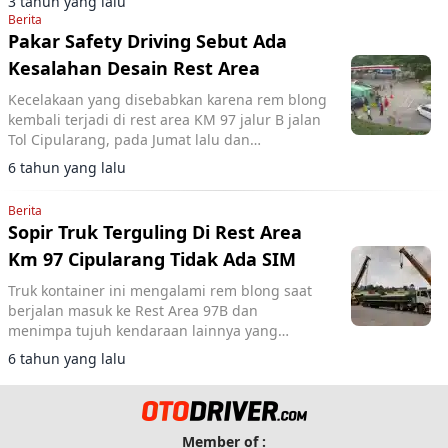
3 tahun yang lalu
Berita
Pakar Safety Driving Sebut Ada
Kesalahan Desain Rest Area
Kecelakaan yang disebabkan karena rem blong
kembali terjadi di rest area KM 97 jalur B jalan
Tol Cipularang, pada Jumat lalu dan
menghantam mobil yang sedang parkir.
6 tahun yang lalu
Berita
Sopir Truk Terguling Di Rest Area
Km 97 Cipularang Tidak Ada SIM
Truk kontainer ini mengalami rem blong saat
berjalan masuk ke Rest Area 97B dan
menimpa tujuh kendaraan lainnya yang
sedang parkir di Rest Area.
6 tahun yang lalu
Member of :