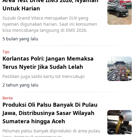
Area Test Drive IIMS 2026, Nyaman
Untuk Harian
Suzuki Grand Vitara merupakan SUV yang
nyaman digunakan harian. Saat ini konsumen
bisa mencobanya langsung di IIMS 2026.
5 bulan yang lalu
Tips
Korlantas Polri: Jangan Memaksa
Terus Nyetir Jika Sudah Lelah
Pastikan juga saldo kartu tol mencukupi
2 tahun yang lalu
Berita
Produksi Oli Palsu Banyak Di Pulau
Jawa, Distribusinya Sasar Wilayah
Sumatera hingga Aceh
Pelumas palsu banyak diproduksi di area pulau
Jawa, termasuk pengemasan.