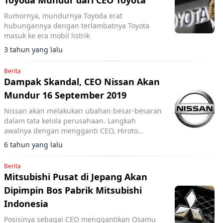
Toyoda Mundur dari CEO Toyota
Rumornya, mundurnya Toyoda erat
hubungannya dengan terlambatnya Toyota
masuk ke era mobil listrik
3 tahun yang lalu
Berita
Dampak Skandal, CEO Nissan Akan
Mundur 16 September 2019
Nissan akan melakukan ubahan besar-besaran
dalam tata kelola perusahaan. Langkah
awalnya dengan mengganti CEO, Hiroto
Saikawa.
6 tahun yang lalu
Berita
Mitsubishi Pusat di Jepang Akan
Dipimpin Bos Pabrik Mitsubishi
Indonesia
Posisinya sebagai CEO menggantikan Osamu