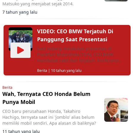
Matsuko yang menjabat sejak 2014.
7 tahun yang lalu
VIDEO: CEO BMW Terjatuh Di
Panggung Saat Presentasi
Saat sedang melakukan presentasi di
Frankfurt Motorshow (15/9), CEO BMW
mendadak sakit dan terjatuh. Konferensi
pers pun ditunda.
Berita
| 10 tahun yang lalu
Berita
Wah, Ternyata CEO Honda Belum
Punya Mobil
CEO baru perusahaan Honda, Takahiro
Hachigo, ternyata saat ini 'jomblo' alias belum
memiliki mobil sendiri. Apa alasan di baliknya?
11 tahun yang lalu