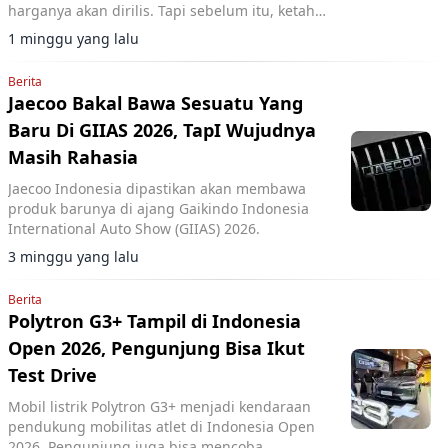
harganya akan dirilis. Tapi sebelum itu, ketahui
dulu keunggulannya.
1 minggu yang lalu
Berita
Jaecoo Bakal Bawa Sesuatu Yang
Baru Di GIIAS 2026, TapI Wujudnya
Masih Rahasia
Jaecoo Indonesia dipastikan akan membawa
produk barunya di ajang Gaikindo Indonesia
International Auto Show (GIIAS) 2026.
3 minggu yang lalu
Berita
Polytron G3+ Tampil di Indonesia
Open 2026, Pengunjung Bisa Ikut
Test Drive
Mobil listrik Polytron G3+ menjadi kendaraan
pendukung mobilitas atlet di Indonesia Open
2026. Pengunjung juga bisa mencoba