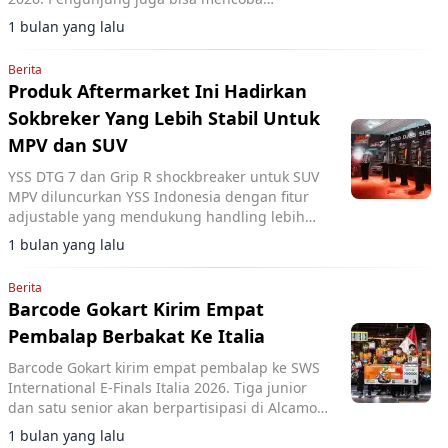
langsung melalui fasilitas test drive di Istora
1 bulan yang lalu
Senayan.
Berita
Produk Aftermarket Ini Hadirkan
Sokbreker Yang Lebih Stabil Untuk
MPV dan SUV
YSS DTG 7 dan Grip R shockbreaker untuk SUV
MPV diluncurkan YSS Indonesia dengan fitur
adjustable yang mendukung handling lebih
baik serta kenyamanan di jalan Indonesia.
1 bulan yang lalu
Berita
Barcode Gokart Kirim Empat
Pembalap Berbakat Ke Italia
Barcode Gokart kirim empat pembalap ke SWS
International E-Finals Italia 2026. Tiga junior
dan satu senior akan berpartisipasi di Alcamo,
Italia.
1 bulan yang lalu