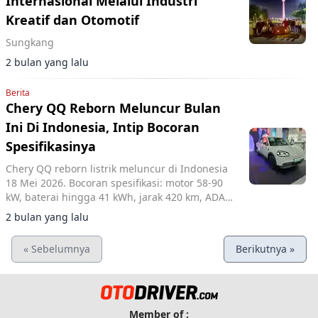
Internasional Melalui Industri
Kreatif dan Otomotif
Sungkang
2 bulan yang lalu
Berita
Chery QQ Reborn Meluncur Bulan
Ini Di Indonesia, Intip Bocoran
Spesifikasinya
Chery QQ reborn listrik meluncur di Indonesia
18 Mei 2026. Bocoran spesifikasi: motor 58-90
kW, baterai hingga 41 kWh, jarak 420 km, ADAS,
dan layar 15,6 inci.
2 bulan yang lalu
« Sebelumnya
Berikutnya »
Member of :