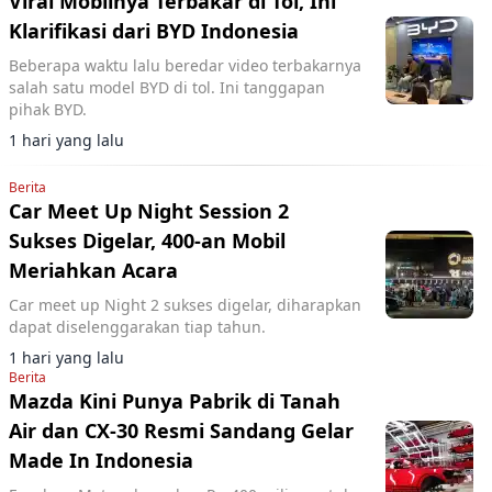
Viral Mobilnya Terbakar di Tol, Ini
Klarifikasi dari BYD Indonesia
Beberapa waktu lalu beredar video terbakarnya
salah satu model BYD di tol. Ini tanggapan
pihak BYD.
1 hari yang lalu
Berita
Car Meet Up Night Session 2
Sukses Digelar, 400-an Mobil
Meriahkan Acara
Car meet up Night 2 sukses digelar, diharapkan
dapat diselenggarakan tiap tahun.
1 hari yang lalu
Berita
Mazda Kini Punya Pabrik di Tanah
Air dan CX-30 Resmi Sandang Gelar
Made In Indonesia