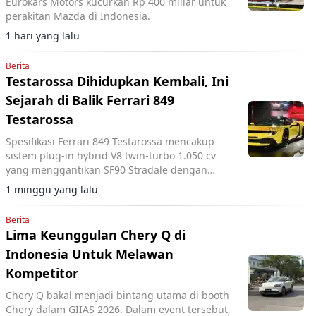
Eurokars Motors kucurkan Rp 400 miliar untuk
perakitan Mazda di Indonesia.
1 hari yang lalu
Berita
Testarossa Dihidupkan Kembali, Ini
Sejarah di Balik Ferrari 849
Testarossa
Spesifikasi Ferrari 849 Testarossa mencakup
sistem plug-in hybrid V8 twin-turbo 1.050 cv
yang menggantikan SF90 Stradale dengan
desain modern dan sejarah nama Testarossa.
1 minggu yang lalu
Berita
Lima Keunggulan Chery Q di
Indonesia Untuk Melawan
Kompetitor
Chery Q bakal menjadi bintang utama di booth
Chery dalam GIIAS 2026. Dalam event tersebut,