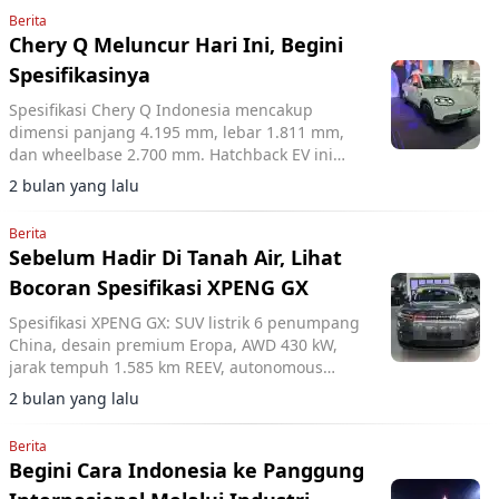
Berita
Chery Q Meluncur Hari Ini, Begini
Spesifikasinya
Spesifikasi Chery Q Indonesia mencakup
dimensi panjang 4.195 mm, lebar 1.811 mm,
dan wheelbase 2.700 mm. Hatchback EV ini
dirancang lincah untuk penggunaan
2 bulan yang lalu
perkotaan.
Berita
Sebelum Hadir Di Tanah Air, Lihat
Bocoran Spesifikasi XPENG GX
Spesifikasi XPENG GX: SUV listrik 6 penumpang
China, desain premium Eropa, AWD 430 kW,
jarak tempuh 1.585 km REEV, autonomous
driving level 4.
2 bulan yang lalu
Berita
Begini Cara Indonesia ke Panggung