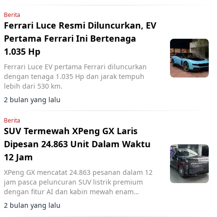
Berita
Ferrari Luce Resmi Diluncurkan, EV
Pertama Ferrari Ini Bertenaga
1.035 Hp
Ferrari Luce EV pertama Ferrari diluncurkan
dengan tenaga 1.035 Hp dan jarak tempuh
lebih dari 530 km.
2 bulan yang lalu
Berita
SUV Termewah XPeng GX Laris
Dipesan 24.863 Unit Dalam Waktu
12 Jam
XPeng GX mencatat 24.863 pesanan dalam 12
jam pasca peluncuran SUV listrik premium
dengan fitur AI dan kabin mewah enam
penumpang.
2 bulan yang lalu