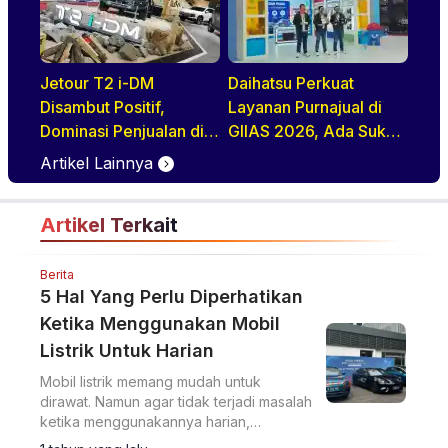
Jetour T2 i-DM
Daihatsu Perkuat
Disambut Positif,
Layanan Purnajual di
Dominasi Penjualan di
GIIAS 2026, Ada Suku
GIIAS 2026
Cadang Murahnya
Artikel Lainnya
Artikel Terkait
Berita
5 Hal Yang Perlu Diperhatikan
Ketika Menggunakan Mobil
Listrik Untuk Harian
Mobil listrik memang mudah untuk
dirawat. Namun agar tidak terjadi masalah
ketika menggunakannya harian,
beberapa hal ini perlu Anda perhatikan.