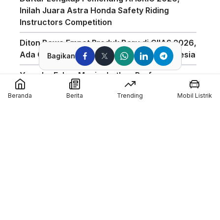
Inilah Juara Astra Honda Safety Riding
Instructors Competition
Diton Bawa Empat Produk Baru di GIIAS 2026,
Ada Compound Aerosol Pertama di Indonesia
Bagikan
Yamaha Fokus Meningkatkan Performa
Bagian Depan Untuk Motor 850cc
Beranda
Berita
Trending
Mobil Listrik
AHSRIC 2026 Masuki Tahun ke-17, AHM
Perkuat Edukasi Safety Riding di Indonesia
GIIAS 2026 Hadirkan Program Edukasi
Industri Otomotif Melalui GIIAS Education Day
Silverstone Akan Jadi Tuan Rumah MotoGP
Inggris Sampai 2028