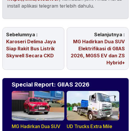
Dapatkan update berita pilihan dan terbaru setiap
hari dari otodriver.com. Mari bergabung di Channel
Telegram OtoDriver, caranya klik link
https://t.me/otodriver
, kemudian join. Anda Harus
install aplikasi telegram terlebih dahulu.
Sebelumnya :
Selanjutnya :
Karoseri Delima Jaya
MG Hadirkan Dua SUV
Siap Rakit Bus Listrik
Elektrifikasi di GIIAS
Skywell Secara CKD
2026, MGS5 EV dan ZS
Hybrid+