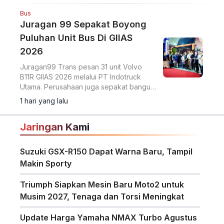
Bus
DCVI Anggap Operator dan
Mitra Karoseri Seperti
Keluarga
Ditambah upaya konsisten menjaga
pelayanan purna jual agar operasional
para operator tetap terjaga.
1 hari yang lalu
Bus
Juragan 99 Sepakat Boyong
Puluhan Unit Bus Di GIIAS
2026
Juragan99 Trans pesan 31 unit Volvo
B11R GIIAS 2026 melalui PT Indotruck
Utama. Perusahaan juga sepakat bangun
dua unit double decker berbasis sasis
1 hari yang lalu
Scania K450CB untuk layanan AKAP
premium.
Jaringan Kami