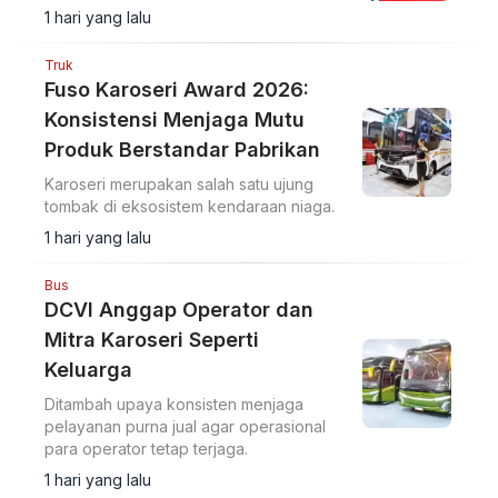
Berbalut kegiatan kompetisi untuk
memberi pembekalan berbagai aspek
operasional kendaraan niaga
6 jam yang lalu
Di GIIAS 2026 Ada Isuzu Giga
Yang Bisa Menyapu Jalan
Salah satu contoh fleksibilitas fungsional
dari produk Isuzu.
1 hari yang lalu
Truk
Fuso Karoseri Award 2026:
Konsistensi Menjaga Mutu
Produk Berstandar Pabrikan
Karoseri merupakan salah satu ujung
tombak di eksosistem kendaraan niaga.
1 hari yang lalu