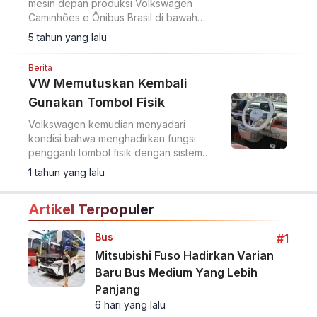
lingkungan
6 tahun yang lalu
Bus
Bus VW Masuk Filipina,
Langsung Terapkan Social
Distancing
Volksbus 9.160 OD adalah sasis minibus
mesin depan produksi Volkswagen
Caminhões e Ônibus Brasil di bawah
MAN Amerika Latin.
5 tahun yang lalu
Berita
VW Memutuskan Kembali
Gunakan Tombol Fisik
Volkswagen kemudian menyadari
kondisi bahwa menghadirkan fungsi
pengganti tombol fisik dengan sistem
pada fungsi layar sentuh merupakan
1 tahun yang lalu