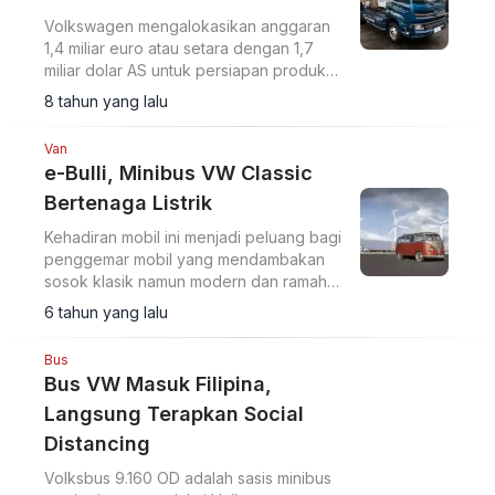
Terlaris
2026
Artikel Terkait
Truk
VW Siap Produksi Truk dan
Bus Listrik, Prototipenya
Meluncur Akhir Tahun Ini
Volkswagen mengalokasikan anggaran
1,4 miliar euro atau setara dengan 1,7
miliar dolar AS untuk persiapan produksi
massal truk dan bus listrik ini.
8 tahun yang lalu
Van
e-Bulli, Minibus VW Classic
Bertenaga Listrik
Kehadiran mobil ini menjadi peluang bagi
penggemar mobil yang mendambakan
sosok klasik namun modern dan ramah