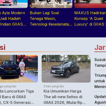
u Ayla Modern
Bukan Lagi Soal
MAXUS Hadirka
Jadi Hadiah
Tenaga Mesin,
Konsep 'A Quiet
ndian GIIAS
Teknologi Keselamatan
Luxury' di GIIAS
asisnya Varian
Jadi Tren Baru di
melalui Jajaran
GIIAS 2026
Premium Electri
si
Jar
Suzuk
Tampi
Trium
untuk
Menin
gu yang lalu
2 hari yang lalu
a Luncurkan Tiga
Kia Umumkan Harga
Updat
l Baru di GIIAS
The all-new Seltos di
Agust
, CX-5 Generasi
GIIAS 2026, Mulai Rp