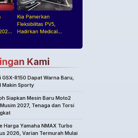
n
Kia Pamerkan
Fleksibilitas PV5,
 2026
Hadirkan Medical
Purpose Vehicle di
c MPV
GIIAS 2026
ingan Kami
i GSX-R150 Dapat Warna Baru,
l Makin Sporty
ph Siapkan Mesin Baru Moto2
 Musim 2027, Tenaga dan Torsi
gkat
e Harga Yamaha NMAX Turbo
us 2026, Varian Termurah Mulai