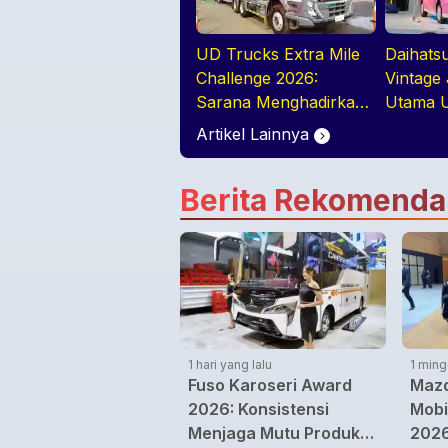
UD Trucks Extra Mile
Daihats
Challenge 2026:
Vintage 
Sarana Menghadirkan
Utama U
Pengemudi Truk Yang
2026, B
Artikel Lainnya
Profesional
Terlaris
Berita Rekomenda
1 hari yang lalu
1 ming
Fuso Karoseri Award
Mazd
2026: Konsistensi
Mobi
Menjaga Mutu Produk
2026