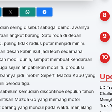
8
dian sering disebut sebagai bemo, awalnya
9
aan angkut barang. Satu roda di depan
paling tidak radius putar menjadi minim.
an desan kabin ikut jadi lebih sederhana.
10
ikan mobil dunia, sempat membuat kendaraan
uga sejumlah pabrikan mobil itu produksi
Up
ahnya jadi ‘mobil’. Seperti Mazda K360 yang
ni beroda tiga.
UD Tru
, sebelum kemudian
discontinue
sepuluh tahun
Chall
gantikan Mazda Go yang memang motor
Mengh
Truk 
t barang yang muncul pada waktu menjelang