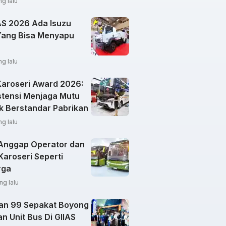
ng lalu
IAS 2026 Ada Isuzu
Yang Bisa Menyapu
ng lalu
Karoseri Award 2026:
stensi Menjaga Mutu
k Berstandar Pabrikan
ng lalu
Anggap Operator dan
Karoseri Seperti
rga
ng lalu
an 99 Sepakat Boyong
n Unit Bus Di GIIAS