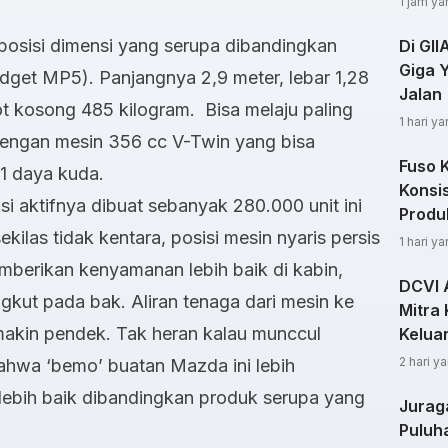
1 jam ya
osisi dimensi yang serupa dibandingkan
Di GI
Giga 
dget MP5). Panjangnya 2,9 meter, lebar 1,28
Jalan
bot kosong 485 kilogram. Bisa melaju paling
1 hari ya
dengan mesin 356 cc V-Twin yang bisa
Fuso 
1 daya kuda.
Konsi
 aktifnya dibuat sebanyak 280.000 unit ini
Produ
kilas tidak kentara, posisi mesin nyaris persis
1 hari ya
mberikan kenyamanan lebih baik di kabin,
DCVI 
kut pada bak. Aliran tenaga dari mesin ke
Mitra 
akin pendek. Tak heran kalau munccul
Kelua
2 hari ya
ahwa ‘bemo’ buatan Mazda ini lebih
lebih baik dibandingkan produk serupa yang
Jurag
Puluha