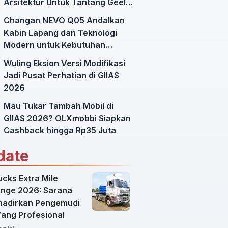
Arsitektur Untuk Tantang Geely
EX2
Changan NEVO Q05 Andalkan
Kabin Lapang dan Teknologi
Modern untuk Kebutuhan
Mobilitas Harian
Wuling Eksion Versi Modifikasi
Jadi Pusat Perhatian di GIIAS
2026
Mau Tukar Tambah Mobil di
GIIAS 2026? OLXmobbi Siapkan
Cashback hingga Rp35 Juta
date
cks Extra Mile
enge 2026: Sarana
adirkan Pengemudi
Yang Profesional