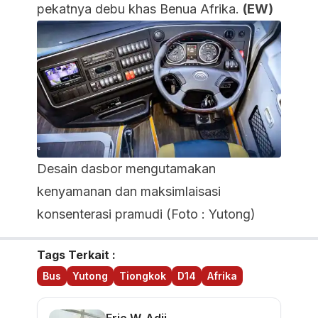
pekatnya debu khas Benua Afrika.
(EW)
Desain dasbor mengutamakan
kenyamanan dan maksimlaisasi
konsenterasi pramudi (Foto : Yutong)
Tags Terkait :
Bus
Yutong
Tiongkok
D14
Afrika