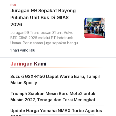
Bus
Juragan 99 Sepakat Boyong
Puluhan Unit Bus Di GIIAS
2026
Juragan99 Trans pesan 31 unit Volvo
B11R GIIAS 2026 melalui PT Indotruck
Utama. Perusahaan juga sepakat bangun
dua unit double decker berbasis sasis
1 hari yang lalu
Scania K450CB untuk layanan AKAP
premium.
Jaringan Kami
Suzuki GSX-R150 Dapat Warna Baru, Tampil
Makin Sporty
Triumph Siapkan Mesin Baru Moto2 untuk
Musim 2027, Tenaga dan Torsi Meningkat
Update Harga Yamaha NMAX Turbo Agustus