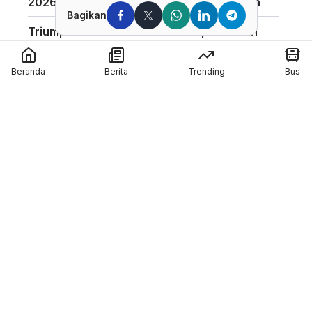
2026, Varian Termurah Mulai Rp34 Jutaan
Bagikan
Triumph Indonesia Luncurkan Speed Twin
1200 Café Racer Edition, Ini Spesifikasinya
Beranda
Berita
Trending
Bus
Harga Motor Listrik Polytron di GIIAS 2026
Dapat Subsidi Mandiri hingga Rp6,5 Juta
Teknologi Baterai Lithium Indomobil eMotor,
Kantongi Sertifikasi IP67 dan Garansi 3
Tahun
Coba Mobil Suzuki di GIIAS 2026, Bisa
Menang Motor GSX-R150 dan Emas
Member of :