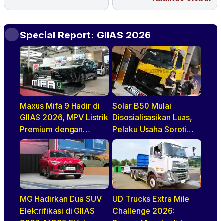
Special Report: GIIAS 2026
Maxus Mifa 9 Hadir di
Solar B50 Mulai
GIIAS 2026, MPV Listrik
Disosialisasikan Luas,
Premium dengan
Pelaku Usaha Soroti
Definisi Baru Quiet
Ketersediaan dan Mutu
Luxury
BBM
MG Hadirkan Dua SUV
UD Trucks Extra Mile
Elektrifikasi di GIIAS
Challenge 2026: