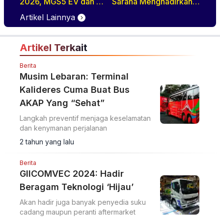
2026, MGS5 EV dan ZS
Sarana Menghadirkan
Hybrid+
Pengemudi Truk Yang
Artikel Lainnya
Profesional
Artikel Terkait
Berita
Musim Lebaran: Terminal
Kalideres Cuma Buat Bus
AKAP Yang “Sehat”
Langkah preventif menjaga keselamatan
dan kenymanan perjalanan
2 tahun yang lalu
Berita
GIICOMVEC 2024: Hadir
Beragam Teknologi ‘Hijau’
Akan hadir juga banyak penyedia suku
cadang maupun peranti aftermarket