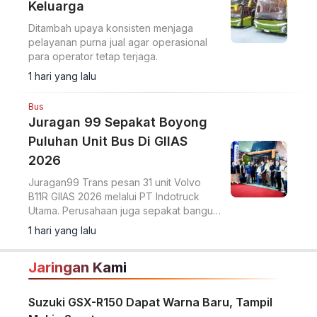
Keluarga
Ditambah upaya konsisten menjaga
pelayanan purna jual agar operasional
para operator tetap terjaga.
1 hari yang lalu
Bus
Juragan 99 Sepakat Boyong
Puluhan Unit Bus Di GIIAS
2026
Juragan99 Trans pesan 31 unit Volvo
B11R GIIAS 2026 melalui PT Indotruck
Utama. Perusahaan juga sepakat bangun
dua unit double decker berbasis sasis
1 hari yang lalu
Scania K450CB untuk layanan AKAP
premium.
Jaringan Kami
Suzuki GSX-R150 Dapat Warna Baru, Tampil