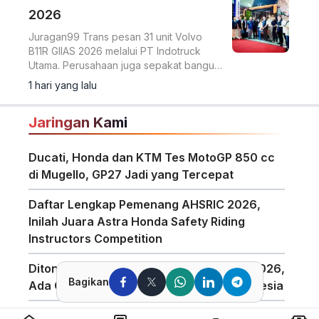
2026
Juragan99 Trans pesan 31 unit Volvo
B11R GIIAS 2026 melalui PT Indotruck
Utama. Perusahaan juga sepakat bangun
dua unit double decker berbasis sasis
1 hari yang lalu
Scania K450CB untuk layanan AKAP
premium.
Jaringan Kami
Ducati, Honda dan KTM Tes MotoGP 850 cc
di Mugello, GP27 Jadi yang Tercepat
Daftar Lengkap Pemenang AHSRIC 2026,
Inilah Juara Astra Honda Safety Riding
Instructors Competition
Diton Bawa Empat Produk Baru di GIIAS 2026,
Bagikan
Ada Compound Aerosol Pertama di Indonesia
Yamaha Fokus Meningkatkan Performa