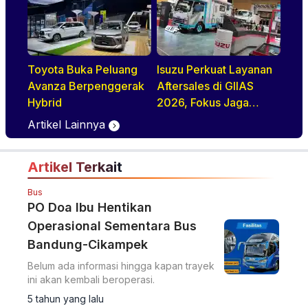
Kenyamanan, dan
Teknologi Elektrifikasi
dalam Satu Paket
Toyota Buka Peluang
Isuzu Perkuat Layanan
Avanza Berpenggerak
Aftersales di GIIAS
Hybrid
2026, Fokus Jaga
Operasional Armada
Artikel Lainnya
Artikel Terkait
Bus
PO Doa Ibu Hentikan
Operasional Sementara Bus
Bandung-Cikampek
Belum ada informasi hingga kapan trayek
ini akan kembali beroperasi.
5 tahun yang lalu