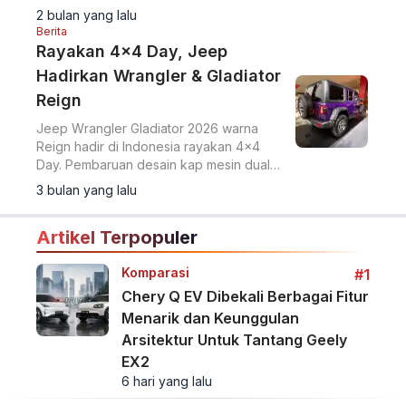
2 bulan yang lalu
Berita
Rayakan 4x4 Day, Jeep
Hadirkan Wrangler & Gladiator
Reign
Jeep Wrangler Gladiator 2026 warna
Reign hadir di Indonesia rayakan 4x4
Day. Pembaruan desain kap mesin dual
vented hood dan easy-to-remove door
3 bulan yang lalu
tingkatkan fleksibilitas off-road.
Artikel Terpopuler
Komparasi
#1
Chery Q EV Dibekali Berbagai Fitur
Menarik dan Keunggulan
Arsitektur Untuk Tantang Geely
EX2
6 hari yang lalu