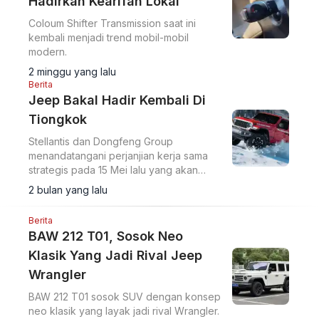
Hadirkan Kearifan Lokal
Coloum Shifter Transmission saat ini
kembali menjadi trend mobil-mobil
modern.
2 minggu yang lalu
Berita
Jeep Bakal Hadir Kembali Di
Tiongkok
Stellantis dan Dongfeng Group
menandatangani perjanjian kerja sama
strategis pada 15 Mei lalu yang akan
memperluas produksi kendaraan energi
2 bulan yang lalu
baru (NEV) merek Peugeot dan Jeep di
China.
Berita
BAW 212 T01, Sosok Neo
Klasik Yang Jadi Rival Jeep
Wrangler
BAW 212 T01 sosok SUV dengan konsep
neo klasik yang layak jadi rival Wrangler.